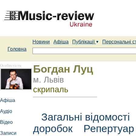
Новини
Афіша
Публікації
Персональні с
Головна
Особистість
Богдан Луц
м. Львів
скрипаль
Афіша
Аудіо
Загальні відомості
Відео
доробок
Репертуа
Записи