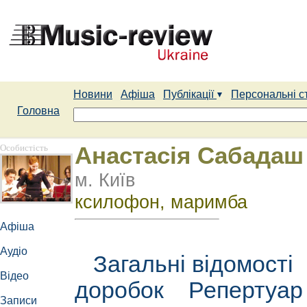
Новини
Афіша
Публікації
Персональні с
Головна
Особистість
Анастасія Сабадаш
м. Київ
ксилофон, маримба
Афіша
Аудіо
Загальні відомості
Відео
доробок
Репертуа
Записи