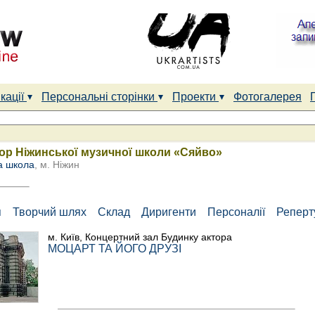
кації
Персональні сторінки
Проекти
Фотогалерея
ор Ніжинської музичної школи «Сяйво»
а школа
, м. Ніжин
я
Творчий шлях
Склад
Диригенти
Персоналії
Репер
м. Київ, Концертний зал Будинку актора
МОЦАРТ ТА ЙОГО ДРУЗІ