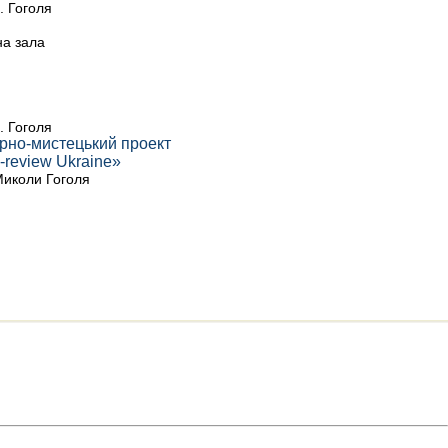
. Гоголя
а зала
. Гоголя
турно-мистецький проект
-review Ukraine»
Миколи Гоголя