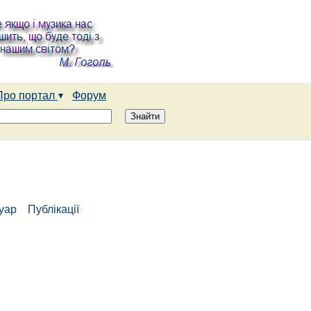
Про портал
Форум
туар
Публікації