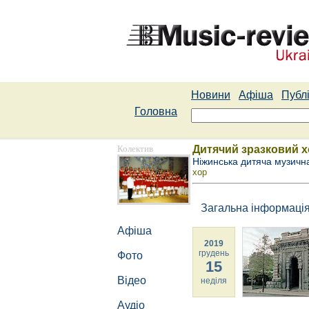
Новини
Афіша
Публі
Головна
Колектив
Дитячий зразковий х
Ніжинська дитяча музичн
хор
Загальна інформаці
Афіша
2019
грудень
Фото
15
Відео
неділя
Аудіо