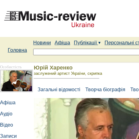
Новини
Афіша
Публікації
Персональні с
Головна
Особистість
Юрій Харенко
заслужений артист України, скрипка
Загальні відомості
Творча біографія
Тво
Афіша
Аудіо
Відео
Записи