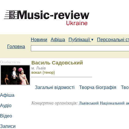
Новини
Афіша
Публікації
Персональні с
Головна
Особистість
Василь Садовський
м. Львів
вокал (тенор)
Загальні відомості
Творча біографія
Тво
Афіша
Концертна організація:
Львівський Національний ак
Аудіо
Відео
Записи