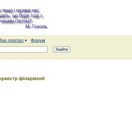
Про портал
Форум
 оркестр філармонії