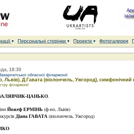
кації
Персональні сторінки
Проекти
Фотогалерея
да, 18:30
Закарпатської обласної філармонії
, Львів), Д.Гавата (віолончель, Ужгород), симфонічний
стру філармонії
СВАЛЯВЧИК-ЦАНЬКО
.
Йожеф ЕРМІНЬ
аїни
(ф-но, Львів)
Діана ГАВАТА
нкурсів
(віолончель, Ужгород)
ЕМКО