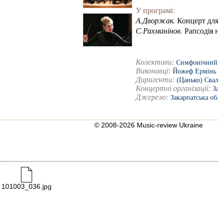
У програмі:
А.Дворжак.
Концерт для 
С.Рахманінов.
Рапсодія н
Колективи:
Симфонічний о
Виконавці:
Йожеф Ермінь
Диригенти:
(Цанько) Сва
Концертні організації:
З
Джерело:
Закарпатська об
© 2008-2026 Music-review Ukraine
101003_036.jpg