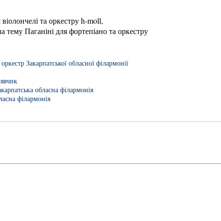
віолончелі та оркестру h-moll,
а тему Паганіні для фортепіано та оркестру
ркестр Закарпатської обласної філармонії
лявчик
акарпатська обласна філармонія
ласна філармонія