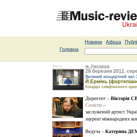
Новини
Афіша
Публі
Головна
Анонс
м. Ужгород
28 березня 2012, сере
Великий концертний зал 
Й.Ермінь (фортепіано
Концерт симфонічного орке
Вікторія 
Диригент –
Солісти
–
заслужений артист Укр
лауреат міжнародних ко
Катерина Д
Ведуча –