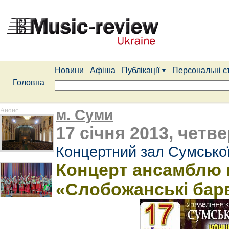
Новини
Афіша
Публікації
Персональні с
Головна
Анонс
м. Суми
17 січня 2013, четве
Концертний зал Сумської
Концерт ансамблю н
«Слобожанські бар