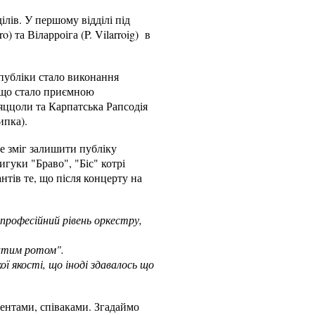
ілів. У першому відділі під
 та Віларроіга (P. Vilarroig) в
 публіки стало виконання
, що стало приємною
яццоли та Карпатська Рапсодія
ипка).
е зміг залишити публіку
игуки "Браво", "Біс" котрі
тів те, що після концерту на
професійний рівень оркестру,
ритим ротом".
ї якості, що іноді здавалось що
ентами, співаками. Згадаймо