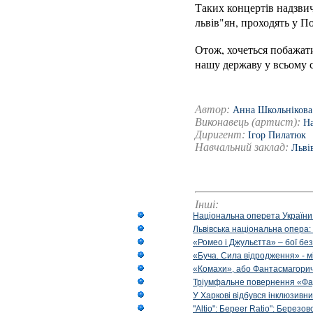
Таких концертів надзвич
львів"ян, проходять у По
Отож, хочеться побажати
нашу державу у всьому св
Автор:
Анна Школьнікова
Виконавець (артист):
Н
Диригент:
Ігор Пилатюк
Навчальний заклад:
Льві
Інші:
Національна оперета України
Львівська національна опера:
«Ромео і Джульєтта» – бої бе
«Буча. Сила відродження» - м
«Комахи», або Фантасмагори
Тріумфальне повернення «Фа
У Харкові відбувся інклюзивни
"Altio": Береer Ratio": Березов