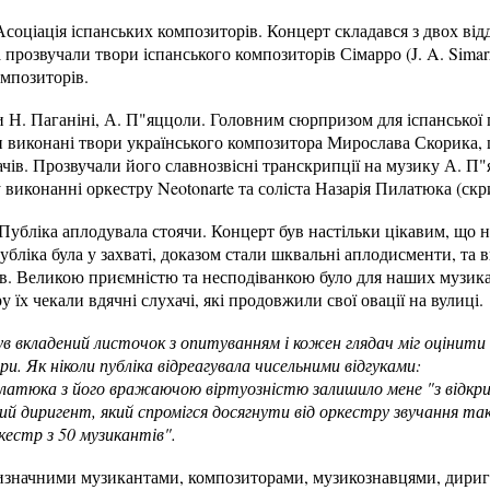
соціація іспанських композиторів. Концерт складався з двох відд
розвучали твори іспанського композиторів Сімарро (J. A. Simarro)
омпозиторів.
ри Н. Паганіні, А. П"яццоли. Головним сюрпризом для іспанської
ли виконані твори українського композитора Мирослава Скорика
чів. Прозвучали його славнозвісні транскрипції на музику А. П"
у виконанні оркестру Neotonarte та соліста Назарія Пилатюка (скр
Публіка аплодувала стоячи. Концерт був настільки цікавим, що н
бліка була у захваті, доказом стали шквальні аплодисменти, та в
в. Великою приємністю та несподіванкою було для наших музикан
у їх чекали вдячні слухачі, які продовжили свої овації на вулиці.
в вкладений листочок з опитуванням і кожен глядач міг оцінити 
и. Як ніколи публіка відреагувала чисельними відгуками:
илатюка з його вражаючою віртуозністю залишило мене "з відк
ий диригент, який спромігся досягнути від оркестру звучання тако
естр з 50 музикантів".
визначними музикантами, композиторами, музикознавцями, дириг