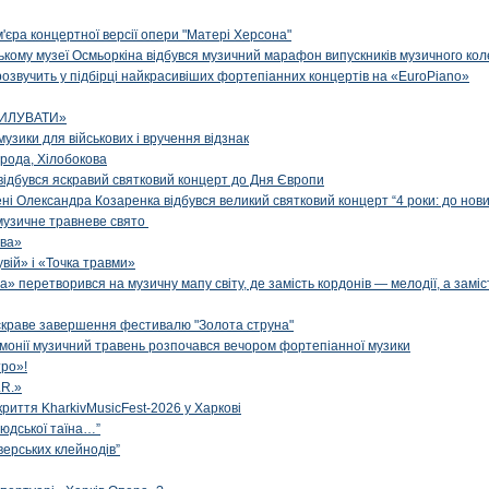
м'єра концертної версії опери "Матері Херсона"
цькому музеї Осмьоркіна відбувся музичний марафон випускників музичного ко
озвучить у підбірці найкрасивіших фортепіанних концертів на «EuroPiano»
ИЛУВАТИ»
музики для військових і вручення відзнак
рода, Хілобокова
і відбувся яскравий святковий концерт до Дня Європи
ені Олександра Козаренка відбувся великий святковий концерт “4 роки: до нов
музичне травневе свято
ова»
вій» і «Точка травми»
» перетворився на музичну мапу світу, де замість кордонів — мелодії, а заміс
яскраве завершення фестивалю "Золота струна"
рмонії музичний травень розпочався вечором фортепіанної музики
ро»!
.R.»
криття KharkivMusicFest-2026 у Харкові
 людської таїна…”
верських клейнодів”