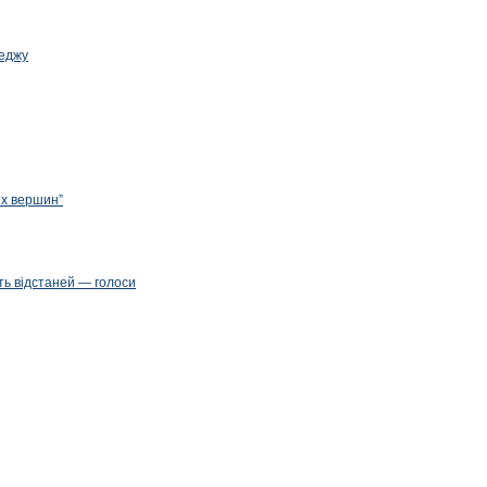
леджу
их вершин”
ть відстаней — голоси