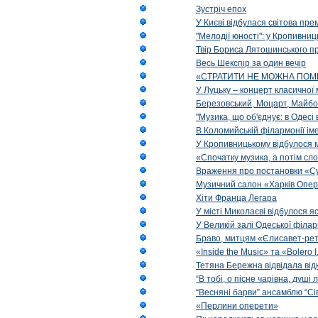
Зустріч епох
У Києві відбулася світова пре
"Мелодії юності": у Кропивни
Твір Бориса Лятошинського пр
Весь Шекспір за один вечір
«СТРАТИТИ НЕ МОЖНА ПОМ
У Луцьку – концерт класичної 
Березовський, Моцарт, Майбо
"Музика, що об'єднує: в Одес
В Коломийській філармонії ім
У Кропивницькому відбулося 
«Спочатку музика, а потім сл
Враження про постановки «Су
Музичний салон «Харків Опера
Хіти Франца Легара
У місті Миколаєві відбулося 
У Великій залі Одеської філа
Браво, митцям «Єлисавет-рет
«Inside the Music» та «Bolero I
Тетяна Бережна відвідала від
“В тобі, о пісне чарівна, душі
“Весняні барви” ансамблю “Сі
«Перлини оперети»