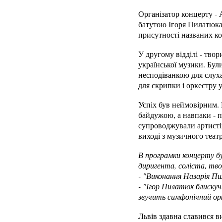
Організатор концерту - А
батутою Ігоря Пилатюка п
присутності названих к
У другому відділі - тво
української музики. Бу
несподіванкою для слуха
для скрипки і оркестру 
Успіх був неймовірним. 
байдужою, а навпаки - пу
супроводжували артисті
виході з музичного театр
В програмки концерту бу
диригента, соліста, твор
- "Виконання Назарія П
- "Ігор Пилатюк блискуч
звучить симфонічний орк
Львів здавна славився 