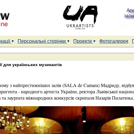
кації
Персональні сторінки
Проекти
Фотогалерея
ї для українських музикантів
ному з найпрестижніших залів (SALA de Camara) Мадриду, відбув
иригента - народного артиста України, ректора Львівської націона
 та лауреата міжнародних конкурсів скрипаля Назарія Пилатюка.