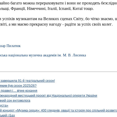
айно багато можна перераховувати і вони не проходять безслідн
льщі, Францїї, Німеччині, Італії, Іспанії, Китаї тощо.
 успіхів музикантам на Великих сценах Світу, бо чітко знаємо,
іті, а ми маємо прекрасну нагоду - радіти за успіх своїх колег.
азар Пилатюк
вська національна музична академія ім. М. В. Лисенка
 завершила 91-й театральний сезон!
 яким був сезон 2025/26?
з правил і… вічне кохання
іжнародний мистецький проєкт від Національної оперети України
чний сон ентомолога
уста»
й концерт «Музика серця»: 400 глядачів, овації та історія про спільний розвит
ський і Бах