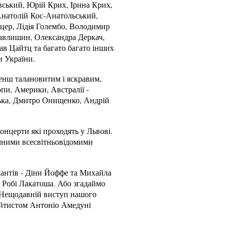
вський, Юрiй Крих, Iрина Крих,
Анатолій Кос-Анатольський,
іцер, Лiдiя Голембо, Володимир
Павлишин, Олександра Деркач,
в Цайтц та багато багато інших
и України.
менш талановитим і яскравим,
пи, Америки, Австралії -
ька, Дмитро Онищенко, Андрій
онцерти які проходять у Львові.
ачними всесвітньовідомими
кантів - Діни Йоффе та Михайла
- Робі Лакатоша. Або згадаймо
. Нещодавній виступ нашого
ейтистом Антоніо Амедуні