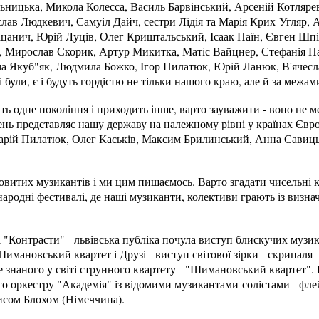
ьницька, Микола Колесса, Василь Барвінський, Арсеній Котляре
лав Людкевич, Самуiл Дайч, сестри Лідія та Марія Крих-Угляр, 
Лацанич, Юрій Луців, Олег Криштальський, Iсаак Паїн, Євген Шп
р, Мирослав Скорик, Артур Микитка, Матiс Вайцнер, Стефанія 
ма Якуб"як, Людмила Божко, Iгор Пилатюк, Юрiй Ланюк, В'ячесла
 були, є і будуть гордістю не тільки нашого краю, але й за межам
ь одне покоління і приходить інше, варто зауважити - воно не 
ень представляє нашу державу на належному рівні у країнах Євро
зарій Пилатюк, Олег Каськів, Максим Брилинський, Анна Савиц
новитих музикантів і ми цим пишаємось. Варто згадати чисельні к
ародні фестивалі, де наші музиканти, колективи грають із визн
 "Контрасти" - львівська публіка почула виступ блискучих музи
имановський квартет і Друзі - виступ світової зірки - скрипаля 
е знаного у світі струнного квартету - "Шимановський квартет"
го оркестру "Академія" із відомими музикантами-солістами - фл
рисом Блохом (Німеччина).