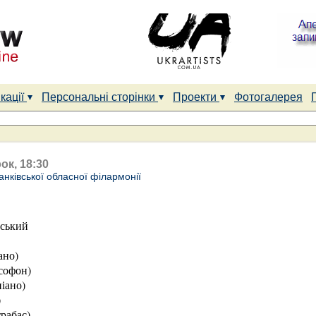
кації
Персональні сторінки
Проекти
Фотогалерея
ок, 18:30
нківської обласної філармонії
нський
ано)
софон)
іано)
)
рабас)