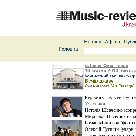
Новини
Афіша
Публі
Головна
Анонс
м. Івано-Франківськ
16 квітня 2013, вівтор
Концертний зал Івано-Фра
Вечір джазу
Джаз-квартет "Art Prestige"
Керівник – Арсен Бучи
Учасники:
Наталія Шевченко (сопр
Мирослав Пасічняк (сак
Роман Микитюк (фортеп
Олексій Туєшин (ударні
Арсен Бучинський (конт