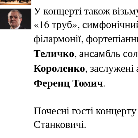
У концерті також візь
«16 труб», симфонічний
філармонії, фортепіанн
Теличко
, ансамбль со
Короленко
, заслужені
Ференц Томич
.
Почесні гості концерту
Станковичі.