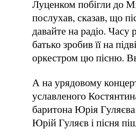
Луценком побігли до Мі
послухав, сказав, що п
давайте на радіо. Часу 
батько зробив її на підв
оркестром цю пісню. Вв
А на урядовому концерт
уславленого Костянтина
баритона Юрія Гуляєва
Юрій Гуляєв і пісня пі