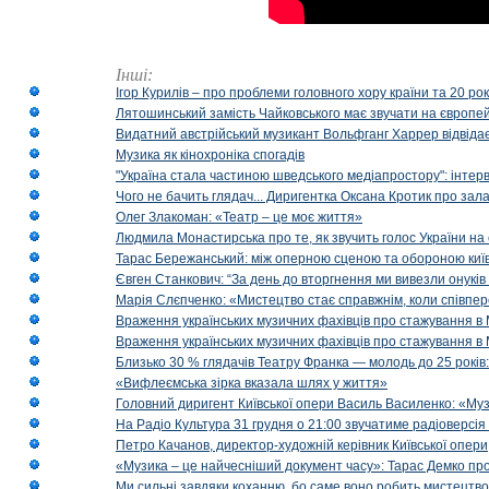
Інші:
Ігор Курилів – про проблеми головного хору країни та 20 ро
Лятошинський замість Чайковського має звучати на європейс
Видатний австрійський музикант Вольфганг Харрер відвідає
Музика як кінохроніка спогадів
"Україна стала частиною шведського медіапростору": інтерв
Чого не бачить глядач... Диригентка Оксана Кротик про зал
Олег Злакоман: «Театр – це моє життя»
Людмила Монастирська про те, як звучить голос України на 
Тарас Бережанський: між оперною сценою та обороною київ
Євген Станкович: “За день до вторгнення ми вивезли онуків
Марія Слєпченко: «Мистецтво стає справжнім, коли співпе
Враження українських музичних фахівців про стажування в 
Враження українських музичних фахівців про стажування в
Близько 30 % глядачів Театру Франка — молодь до 25 років
«Вифлеємська зірка вказала шлях у життя»
Головний диригент Київської опери Василь Василенко: «Муз
На Радіо Культура 31 грудня о 21:00 звучатиме радіоверсія 
Петро Качанов, директор-художній керівник Київської опери
«Музика – це найчесніший документ часу»: Тарас Демко про х
Ми сильні завдяки коханню, бо саме воно робить мистецтво