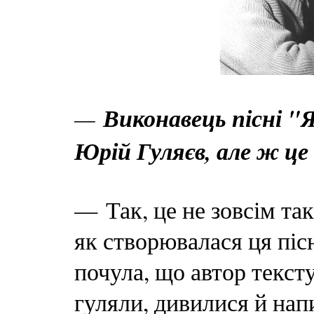
—
Виконавець пісні "
Юрій Гуляєв, але ж це 
— Так, це не зовсім так
як створювалася ця пісн
почула, що автор тексту
гуляли, дивилися й нап