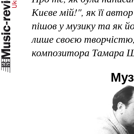
Києве мій!", як її авто
пішов у музику та як 
лише своєю творчістю,
композитора Тамара 
Муз