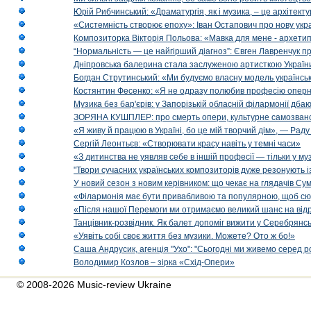
Юрій Рибчинський: «Драматургія, як і музика, – це архітект
«Системність створює епоху»: Іван Остапович про нову укра
Композиторка Вікторія Польова: «Мавка для мене - архетип м
“Нормальність — це найгірший діагноз”: Євген Лавренчук пр
Дніпровська балерина стала заслуженою артисткою Україн
Богдан Струтинський: «Ми будуємо власну модель українсь
Костянтин Фесенко: «Я не одразу полюбив професію опер
Музика без бар'єрів: у Запорізькій обласній філармонії дбаю
ЗОРЯНА КУШПЛЕР: про смерть опери, культурне самозванст
«Я живу й працюю в Україні, бо це мій творчий дім», — Раду
Сергій Леонтьєв: «Створювати красу навіть у темні часи»
«З дитинства не уявляв себе в іншій професії — тільки у му
"Твори сучасних українських композиторів дуже резонують і
У новий сезон з новим керівником: що чекає на глядачів Сум
«Філармонія має бути привабливою та популярною, щоб сю
«Після нашої Перемоги ми отримаємо великий шанс на від
Танцівник-розвідник. Як балет допоміг вижити у Серебрянсь
«Уявіть собі своє життя без музики. Можете? Ото ж бо!»
Саша Андрусик, агенція "Ухо": "Сьогодні ми живемо серед р
Володимир Козлов – зірка «Схід-Опери»
© 2008-2026 Music-review Ukraine