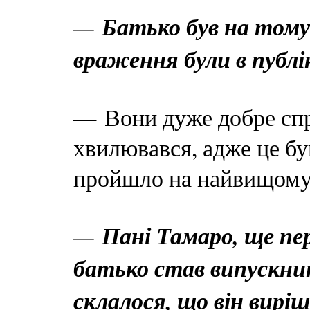
—
Батько був на тому 
враження були в публі
— Вони дуже добре спр
хвилювався, адже це бу
пройшло на найвищому 
—
Пані Тамаро, ще пе
батько став випускни
склалося, що він вирі