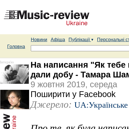
Новини
Афіша
Публікації
Персональні с
Головна
Інтерв'ю
На написання "Як тебе 
дали добу - Тамара Ша
9 жовтня 2019, середа
Поширити у Facebook
Джерело:
UA:Українське
Про те, як була написа