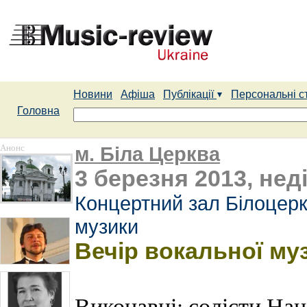
Новини
Афіша
Публікації
Персональні с
Головна
Анонс
м. Біла Церква
3 березня 2013, неді
Концертний зал Білоцерк
музики
Вечір вокальної му
Виконавці: солісти Нац