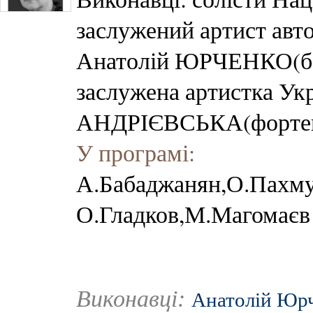
заслужений артист авт
Анатолій ЮРЧЕНКО(ба
заслужена артистка Ук
АНДРІЄВСЬКА(фортеп
У програмі:
А.Бабаджанян,О.Пахму
О.Гладков,М.Магомаєв 
Виконавці:
Анатолій Юр