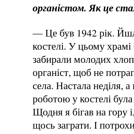
органістом. Як це ст
— Це був 1942 рік. Йшл
костелі. У цьому храмі 
забирали молодих хлоп
органіст, щоб не потрап
села. Настала неділя, а
роботою у костелі була з
Щодня я бігав на гору і
щось заграти. І потрох