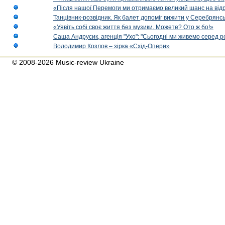
«Після нашої Перемоги ми отримаємо великий шанс на від
Танцівник-розвідник. Як балет допоміг вижити у Серебрянсь
«Уявіть собі своє життя без музики. Можете? Ото ж бо!»
Саша Андрусик, агенція "Ухо": "Сьогодні ми живемо серед р
Володимир Козлов – зірка «Схід-Опери»
© 2008-2026 Music-review Ukraine