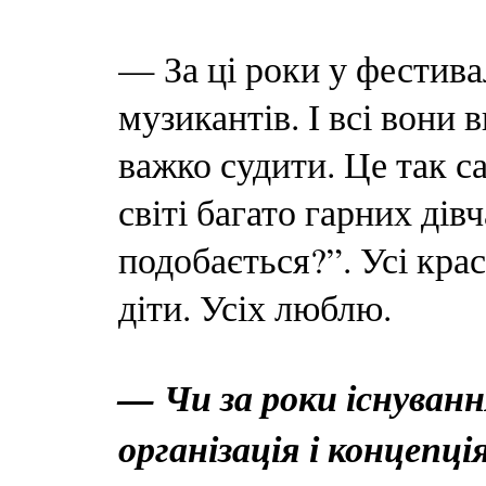
— За ці роки у фестива
музикантів. І всі вони
важко судити. Це так с
світі багато гарних дів
подобається?”. Усі крас
діти. Усіх люблю.
— Чи за роки існуван
організація і концепці