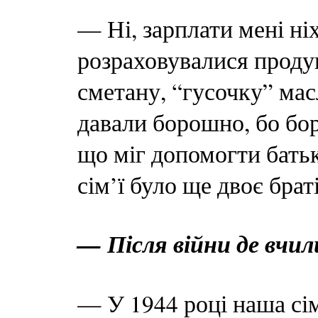
— Ні, зарплати мені ні
розраховувалися продук
сметану, “гусочку” мас
давали борошно, бо бор
що міг допомогти батьк
сім’ї було ще двоє браті
— Після війни де вчил
— У 1944 році наша сім