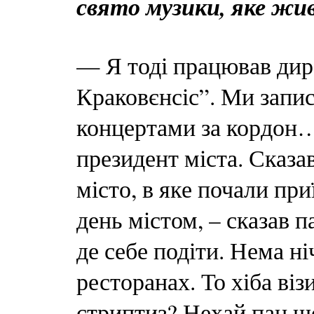
свято музики, яке жив
— Я тоді працював ди
Краковєнсіс”. Ми запис
концертами за кордон…
президент міста. Сказа
місто, в яке почали пр
день містом, – сказав п
де себе подіти. Нема ні
ресторанах. То хіба ві
стриптиз? Нехай пан щ