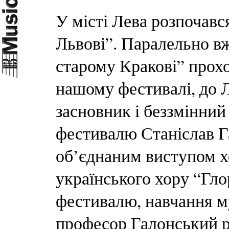
У місті Лева розпочавс
Львові”. Паралельно в
старому Кракові” прохо
нашому фестивалі, до Л
засновник і беззмінний
фестивалю Станіслав Г
об’єднаним виступом хо
українського хору “Глор
фестивалю, навчання м
професор Галонський р