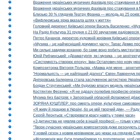
Враження українських музичних фахівців про стажування в 
Враження українських музичних фахівців про стажування в
Близько 30 % глядачів Театру Франка — молодь до 25 років
«Вифлеємська зірка вказала шлях у життя»
Головний диригент Київської опери Василь Василенко: «Муз
На Радіо Культура 31 грудня о 21:00 звучатиме радіоверсія 
Петро Качанов, директор-художній керівник Київської опери
«Музика – це найчесніший документ часу»: Тарас Демко про х
Ми сильні завдяки коханню, бо саме воно робить мистецтво
Юрій Рибчинський: «Драматургія, як і музика, – це архітект
«Системність створює епоху»: Іван Остапович про нову укра
Композиторка Вікторія Польова: «Мавка для мене - архетип м
“Нормальність — це найгірший діагноз”: Євген Лавренчук пр
Дніпровська балерина стала заслуженою артисткою Україн
Богдан Струтинський: «Ми будуємо власну модель українсь
Костянтин Фесенко: «Я не одразу полюбив професію опер
Музика без бар'єрів: у Запорізькій обласній філармонії дбаю
ЗОРЯНА КУШПЛЕР: про смерть опери, культурне самозванст
«Я живу й працюю в Україні, бо це мій творчий дім», — Раду
Сергій Леонтьєв: «Створювати красу навіть у темні часи»
«З дитинства не уявляв себе в іншій професії — тільки у му
"Твори сучасних українських композиторів дуже резонують і
У новий сезон з новим керівником: що чекає на глядачів Сум
«Філармонія має бути привабливою та популярною, щоб сю