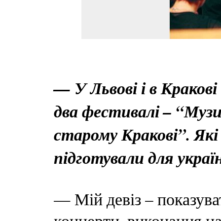
— У Львові і в Краков
два фестивалі – “Музи
старому Кракові”. Які
підготували для україн
— Мій девіз – показува
концерти, виконання н