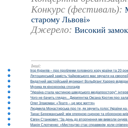
Конкурс (фестиваль):
старому Львові»
Джерело:
Високий замок
Інші:
Ігор Курилів – про проблеми головного хору країни та 20 ро
Лятошинський замість Чайковського має звучати на європейс
Видатний австрійський музикант Вольфганг Харрер відвідає
Музика як кінохроніка спогадів
"Україна стала частиною шведського медіапростору": інтерв
Чого не бачить глядач... Диригентка Оксана Кротик про зал
Олег Злакоман: «Театр – це моє життя»
Людмила Монастирська про те, як звучить голос України на 
Тарас Бережанський: між оперною сценою та обороною київ
Євген Станкович: “За день до вторгнення ми вивезли онуків
Марія Слєпченко: «Мистецтво стає справжнім, коли співпе