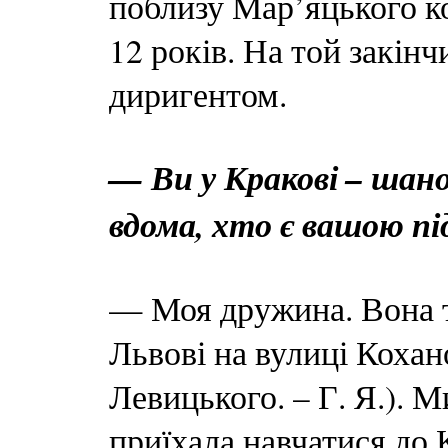
поблизу Мар’яцького к
12 років. На той закін
диригентом.
— Ви у Кракові – шано
вдома, хто є вашою п
— Моя дружина. Вона т
Львові на вулиці Кохан
Левицького. – Г. Я.). 
приїхала навчатися до 