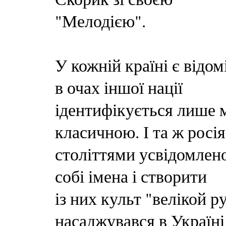
"Мелодією".
У кожній країні є відо
в очах іншої нації
ідентифікується лише 
класичною. І та ж росія
століттями усвідомлен
собі імена і створити
із них культ "велікой р
насаджувався в Україні