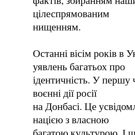
фактів, збиранням наши
цілеспрямованим
нищенням.
Останні вісім років в У
уявлень багатьох про
ідентичність. У першу ч
воєнні дії росії
на Донбасі. Це усвідо
нацією з власною
багатою культурою. І щ