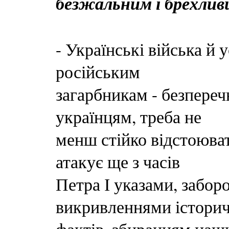
безжальним і брехлив
- Українські війська й 
російським
загарбникам - безпереч
українцям, треба не
менш стійко відстоюва
атакує ще з часів
Петра І указами, забор
викривленнями істори