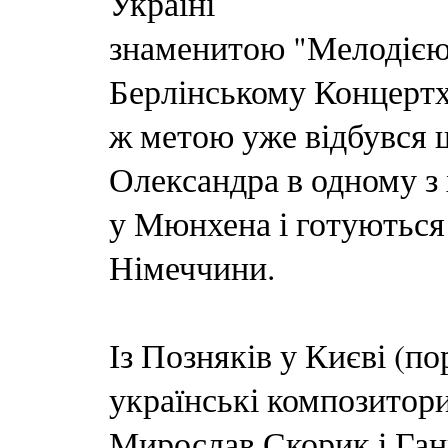
Україні
знаменитою "Мелодією
Берлінському Концертха
ж метою уже відбувся щ
Олександра в одному з
у Мюнхена і готуються 
Німеччини.
Із Позняків у Києві (п
українські композитор
Мирослав Скорик і Ган