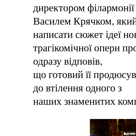
директором філармонії
Василем Крячком, який
написати сюжет ідеї но
трагікомічної опери про
одразу відповів,
що готовий її продюсув
до втілення одного з
наших знаменитих комп