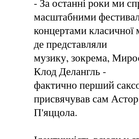
- За останні роки ми сп
масштабними фестива
концертами класичної м
де представляли
музику, зокрема, Миро
Клод Делангль -
фактично перший саксо
присвячував сам Астор
П'яццола.