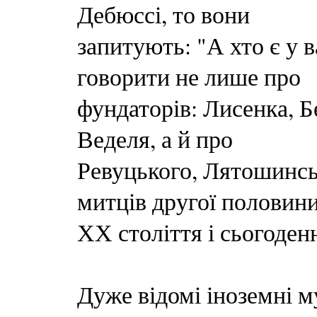
Дебюссі, то вони
запитують: "А хто є у 
говорити не лише про
фундаторів: Лисенка, Б
Веделя, а й про
Ревуцького, Лятошинськ
митців другої половин
ХХ століття і сьогоден
Дуже відомі іноземні м