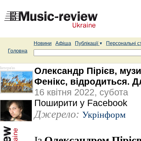
Новини
Афіша
Публікації
Персональні с
Головна
Інтерв'ю
Олександр Пірієв, муз
Фенікс, відродиться. Д
16 квітня 2022, субота
Поширити у Facebook
Джерело:
Укрінформ
Олександром Піріє
Із