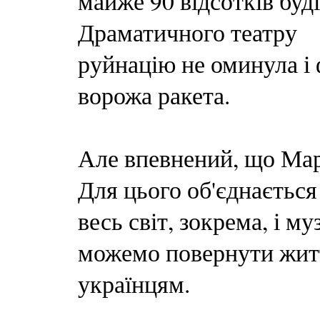
майже 90 відсотків буді
Драматичного театру
руйнацію не оминула і 
ворожа ракета.
Але впевнений, що Марі
Для цього об'єднається
весь світ, зокрема, і м
можемо повернути жит
українцям.