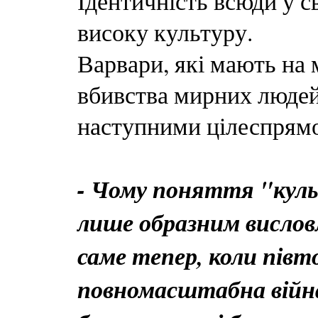
Ідентичність всюди у св
високу культуру.
Варвари, які мають на 
вбивства мирних люде
наступними цілеспрям
- Чому поняття "кул
лише образним висло
саме тепер, коли півт
повномасштабна війн