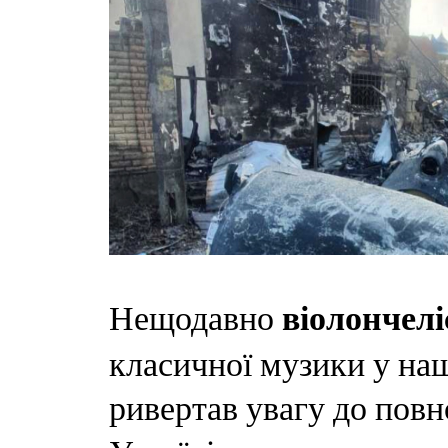
віолончелі
Нещодавно
класичної музики у наш
ривертав увагу до повн