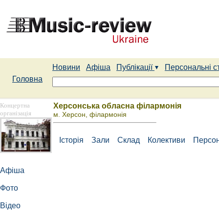
Новини
Афіша
Публікації
Персональні с
Головна
Концертна
Херсонська обласна філармонія
організація
м. Херсон, філармонія
Історія
Зали
Склад
Колективи
Персон
Афіша
Фото
Відео