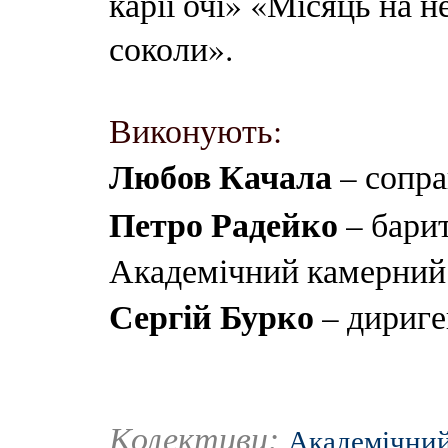
карії очі» «Місяць на н
соколи».
Виконують:
Любов Качала
– сопр
Петро Радейко
– бари
Академічний камерний 
Сергій Бурко
– дириге
Колективи:
Академічний