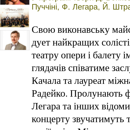
Пуччіні, Ф. Легара, Й. Штра
Свою виконавську майс
дует найкращих солісті
театру опери і балету 
глядачів співатиме зас
Качала та лауреат міжн
Радейко. Пролунають ф
Легара та інших відоми
концерту звучатимуть та