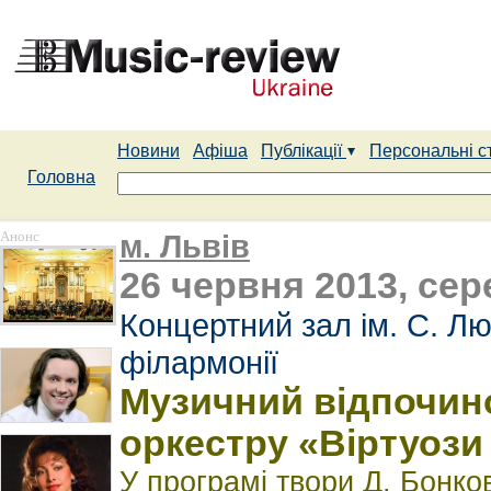
Новини
Афіша
Публікації
Персональні с
Головна
Анонс
м. Львів
26 червня 2013, сер
Концертний зал ім. С. Лю
філармонії
Музичний відпочино
оркестру «Віртуози
У програмі твори Д. Бонков