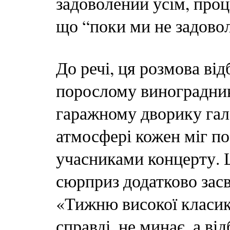
задоволений усім, про
що “поки ми не задовол
До речі, ця розмова ві
порослому виноградни
гаражному дворику гале
атмосфері кожен міг п
учасниками концерту. 
сюрприз додатково засв
«Тижню високої класи
справді, не минає, а ві