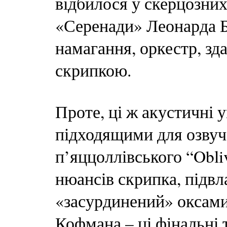
відбилося у скерцозних
«Серенади» Леонарда Б
намагання, оркестр, зд
скрипкою.
Проте, ці ж акустичні
підходящими для озвуч
п’яццоллівського “Obl
нюансів скрипка, підвл
«засурдинений» оксами
Кофмана – ці фінальні