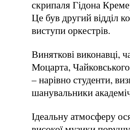
скрипаля Гідона Креме
Це був другий відділ к
виступи оркестрів.
Виняткові виконавці, ч
Моцарта, Чайковського,
– нарівно студенти, виз
шанувальники академіч
Ідеальну атмосферу ос
високої музики порушув