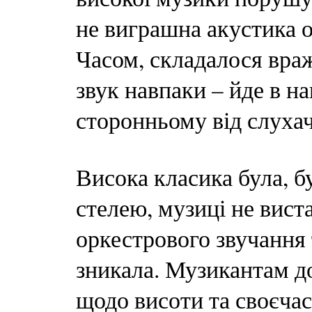
не виграшна акустика о
Часом, складалося вра
звук навпаки – йде в н
сторонньому від слухач
Висока класика була, б
стелею, музиці не вист
оркестрового звучання 
зникала. Музикантам д
щодо висоти та своєчас