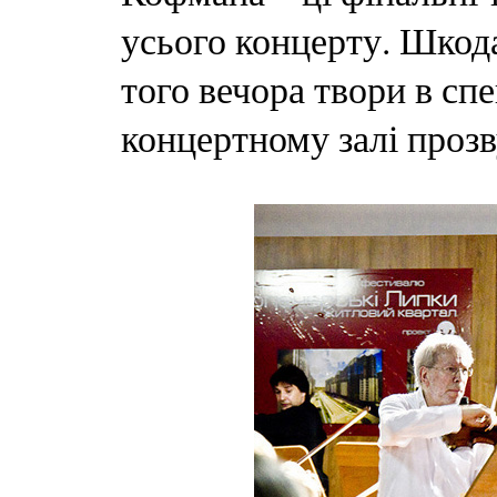
усього концерту. Шкода
того вечора твори в сп
концертному залі проз