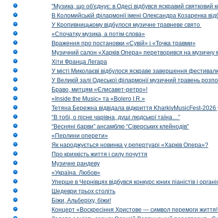
"Музика, що об'єднує: в Одесі відбувся яскравий святковий
В Коломийській філармонії імені Олександра Козаренка відб
У Кропивницькому відбулося музичне травневе свято
«Спочатку музика, а потім слова»
Враження про постановки «Сувій» і «Точка травми»
Музичний салон «Харків Опера» перетворився на музичну мап
Хіти Франца Легара
У місті Миколаєві відбулося яскраве завершення фестивал
У Великій залі Одеської філармонії музичний травень розп
Браво, митцям «Єлисавет-ретро»!
«Inside the Music» та «Bolero I.R.»
Тетяна Бережна відвідала відкриття KharkivMusicFest-2026 
“В тобі, о пісне чарівна, душі людської таїна…”
“Весняні барви” ансамблю “Сіверських клейнодів”
«Перлини оперети»
Як народжується новинка у репертуарі «Харків Опера»?
Про крихкість життя і силу почуття
Музичне рандеву
«Україна. Любов»
Уперше в Чернівцях відбувся конкурс юних піаністів і орг
Шедеври трьох століть
Біжи, Альберіху, біжи!
Концерт «Воскресіння Христове — символ перемоги життя!