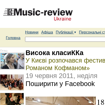
Новини
Афіша
Публікації
Персональні с
Головна
Огляд
Висока класиККа
У Києві розпочався фести
Романом Кофманом»
19 червня 2011, неділя
Поширити у Facebook
18