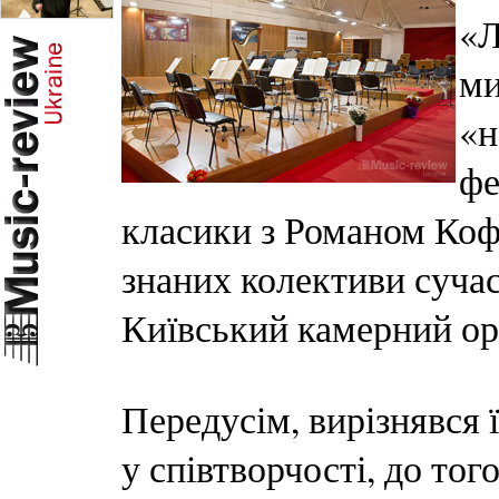
«Л
ми
«н
фе
класики з Романом Коф
знаних колективи сучас
Київський камерний ор
Передусім, вирізнявся 
у співтворчості, до тог