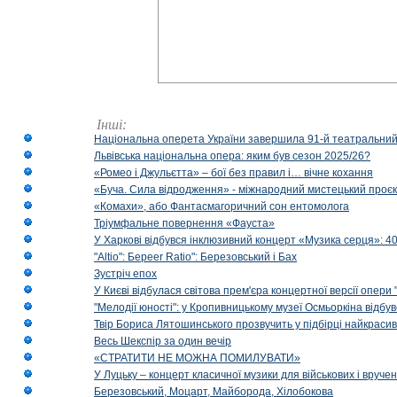
Інші:
Національна оперета України завершила 91-й театральний
Львівська національна опера: яким був сезон 2025/26?
«Ромео і Джульєтта» – бої без правил і… вічне кохання
«Буча. Сила відродження» - міжнародний мистецький проєк
«Комахи», або Фантасмагоричний сон ентомолога
Тріумфальне повернення «Фауста»
У Харкові відбувся інклюзивний концерт «Музика серця»: 400
"Altio": Береer Ratio": Березовський і Бах
Зустріч епох
У Києві відбулася світова прем'єра концертної версії опери
"Мелодії юності": у Кропивницькому музеї Осмьоркіна відб
Твір Бориса Лятошинського прозвучить у підбірці найкраси
Весь Шекспір за один вечір
«СТРАТИТИ НЕ МОЖНА ПОМИЛУВАТИ»
У Луцьку – концерт класичної музики для військових і вруче
Березовський, Моцарт, Майборода, Хілобокова