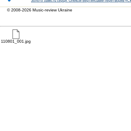
Золото замість серця: Олексій Вертинський перетворив «С
© 2008-2026 Music-review Ukraine
110801_001.jpg