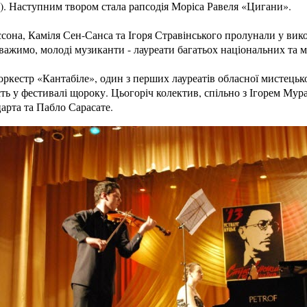
). Наступним твором стала рапсодія Моріса Равеля «Цигани».
сона, Каміля Сен-Санса та Ігоря Стравінського пролунали у ви
важимо, молоді музиканти - лауреати багатьох національних та 
кестр «Кантабіле», один з перших лауреатів обласної мистецької
сть у фестивалі щороку. Цьогоріч колектив, спільно з Ігорем Му
рта та Пабло Сарасате.