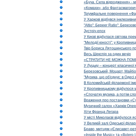
«Буча. Сила відродження» - м
«Комахи», або Фантасмагори
Тріумфальне повернення «Фа
У Харкові відбувся інклюзивни
"Altio": Береer Ratio": Березов
Зустріч епох
У Києві відбулася світова пре
"Мелодії юності": у Кропивни
Твір Бориса Лятошинського пр
Весь Шекспір за один вечір
«СТРАТИТИ НЕ МОЖНА ПОМ
У Луцьку – концерт класичної 
Березовський, Моцарт, Майбо
"Музика, що об'єднує: в Одес
В Коломийській філармонії ім
У Кропивницькому відбулося 
«Спочатку музика, а потім сл
Враження про постановки «Су
Музичний салон «Харків Опера
Хіти Франца Легара
У місті Миколаєві відбулося 
У Великій залі Одеської філа
Браво, митцям «Єлисавет-рет
«Inside the Music» та «Bolero I