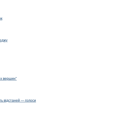
ок
леджу
их вершин”
ть відстаней — голоси