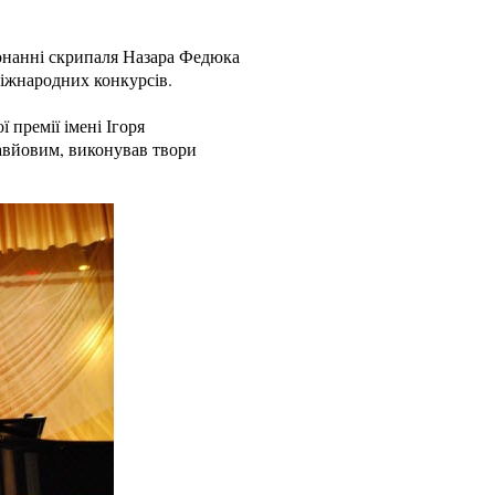
конанні скрипаля Назара Федюка
міжнародних конкурсів.
 премії імені Ігоря
равйовим, виконував твори