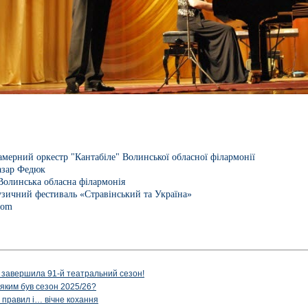
мерний оркестр "Кантабіле" Волинської обласної філармонії
азар Федюк
Волинська обласна філармонія
зичний фестиваль «Стравінський та Україна»
com
 завершила 91-й театральний сезон!
 яким був сезон 2025/26?
з правил і… вічне кохання