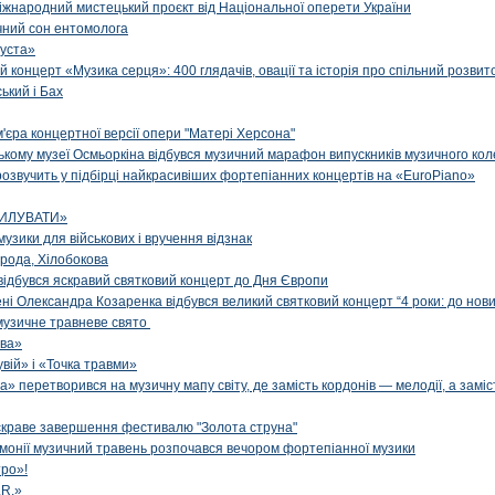
іжнародний мистецький проєкт від Національної оперети України
чний сон ентомолога
уста»
й концерт «Музика серця»: 400 глядачів, овації та історія про спільний розвит
ський і Бах
м'єра концертної версії опери "Матері Херсона"
цькому музеї Осмьоркіна відбувся музичний марафон випускників музичного ко
озвучить у підбірці найкрасивіших фортепіанних концертів на «EuroPiano»
ИЛУВАТИ»
музики для військових і вручення відзнак
рода, Хілобокова
і відбувся яскравий святковий концерт до Дня Європи
ені Олександра Козаренка відбувся великий святковий концерт “4 роки: до нов
музичне травневе свято
ова»
вій» і «Точка травми»
» перетворився на музичну мапу світу, де замість кордонів — мелодії, а заміс
яскраве завершення фестивалю "Золота струна"
рмонії музичний травень розпочався вечором фортепіанної музики
ро»!
.R.»