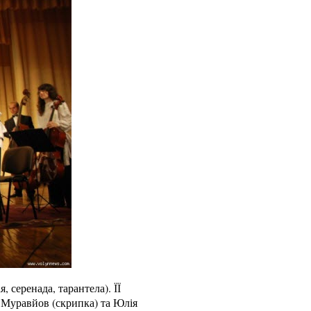
, серенада, тарантела). ЇЇ
р Муравйов (скрипка) та Юлія