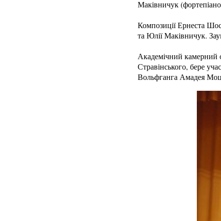
Маківничук (фортепіано
Композиції Ернеста Шос
та Юлії Маківничук. Зау
Академічний камерний ор
Стравінського, бере уча
Вольфганга Амадея Моца