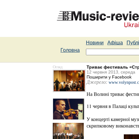
Новини
Афіша
Публі
Головна
Огляд
Триває фестиваль «Стр
12 червня 2013, середа
Поширити у Facebook
Джерело:
www.volynpost.
На Волині триває фестив
11 червня в Палаці куль
У концерті камерної муз
скрипковому виконавств