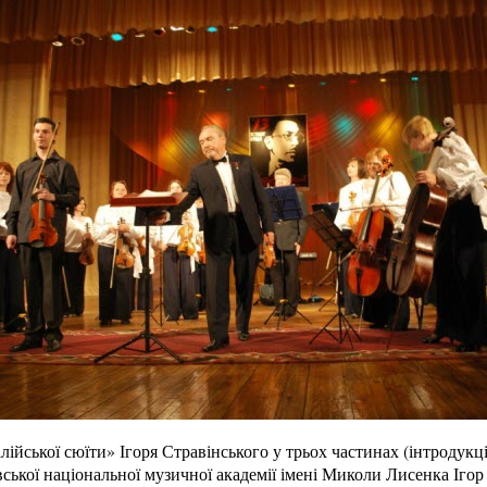
лійської сюїти» Ігоря Стравінського у трьох частинах (інтродукція
ської національної музичної академії імені Миколи Лисенка Іго