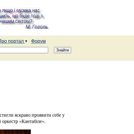
Про портал
Форум
встигли яскраво проявити себе у
 оркестр «Кантабіле».