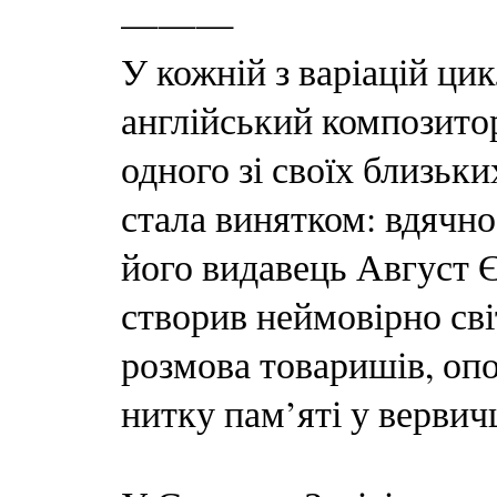
———
У кожній з варіацій ци
англійський композито
одного зі своїх близьки
стала винятком: вдячно
його видавець Август 
створив неймовірно св
розмова товаришів, опов
нитку пам’яті у вервич