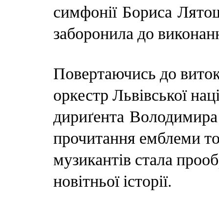
симфонії Бориса Лятош
заборонила до виконан
Повертаючись до вито
оркестр Львівської нац
дириґента Володимира 
прочитання емблеми то
музикантів стала проо
новітньої історії.