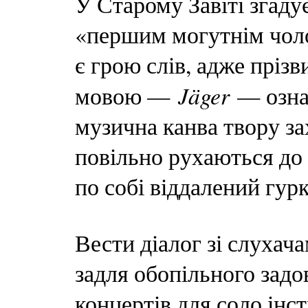
У Старому Завіті згаду
«першим могутнім чоло
є грою слів, адже пріз
Jäger
мовою —
— озна
музична канва твору з
повільно рухаються до
по собі віддалений гурк
Вести діалог зі слухача
задля обопільного зад
концертів для соло інс