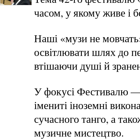
часом, у якому живе і б
Наші «музи не мовчать
освітлювати шлях до п
втішаючи душі й зранен
У фокусі Фестивалю — 
імениті іноземні викона
сучасного танго, а так
музичне мистецтво.