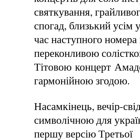
святкування, грайливог
спогад, близький усім 
час наступного номера
переконливою солістк
Тітовою концерт Амад
гармонійною згодою.
Насамкінець, вечір-сві
символічною для украї
першу версію Третьої