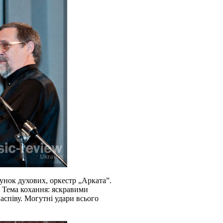
хунок духових, оркестр „Арката”.
. Тема кохання: яскравими
аспіву. Могутні удари всього