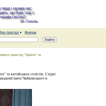
Про портал
Форум
ерного оркестру "Арката" та
" та китайських солістів. Східні
кадемії імені Чайковського в