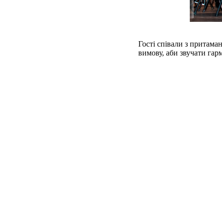
Гості співали з притама
вимову, аби звучати гар