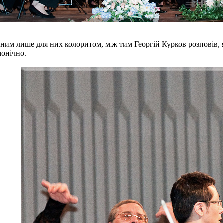
нним лише для них колоритом, між тим Георгій Курков розповів,
монічно.