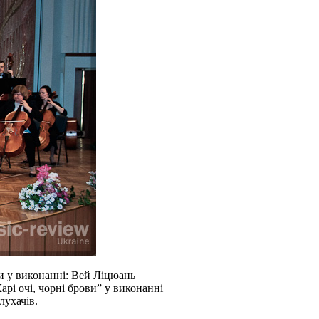
ли у виконанні: Вей Ліцюань
арі очі, чорні брови” у виконанні
лухачів.