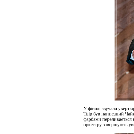
У фіналі звучала увертю
Твір був написаний Чай
фарбами переливається н
оркестру завершують ув