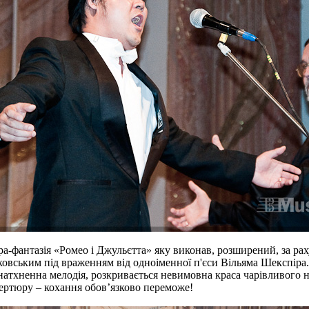
ра-фантазія «Ромео і Джульєтта» яку виконав, розширений, за ра
ковським під враженням від одноіменної п'єси Вільяма Шекспіра
атхненна мелодія, розкривається невимовна краса чарівливого н
ертюру – кохання обов’язково переможе!