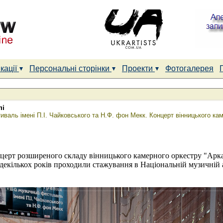
кації
Персональні сторінки
Проекти
Фотогалерея
лі
аль імені П.І. Чайковського та Н.Ф. фон Мекк. Концерт вінницького кам
ерт розширеного складу вінницького камерного оркестру "Арката
 декількох років проходили стажування в Національній музичній а