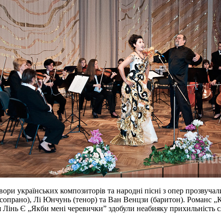
 твори українських композиторів та народні пісні з опер прозвуча
-сопрано), Лі Юнчунь (тенор) та Ван Венцзи (баритон). Романс „К
 Лінь Є „Якби мені черевички” здобули неабияку прихильність с