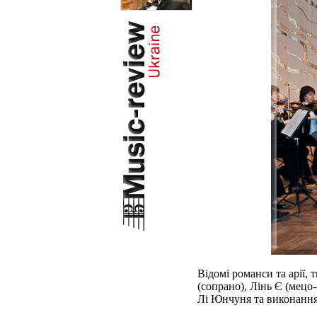
Відомі романси та арії,
(сопрано), Лінь Є (мецо
Лі Юнчуня та виконання