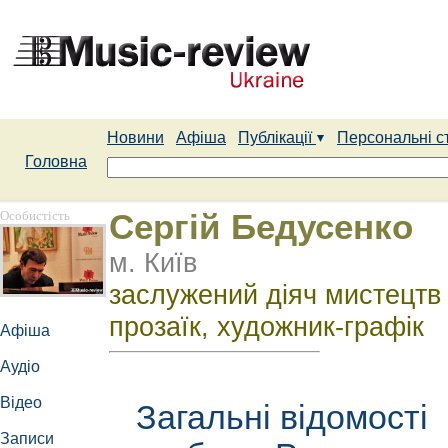
Новини
Афіша
Публікації
Персональні с
Головна
Особистість
Сергій Бедусенко
м. Київ
заслужений діяч мистецтв У
прозаїк, художник-графік
Афіша
Аудіо
Відео
Загальні відомості
Записи