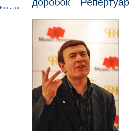
доробок
Репертуа
Контакти