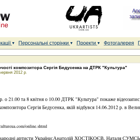
кації
Персональні сторінки
Проекти
Фотогалерея
чості композитора Сергія Бедусенка на ДТРК "Культура"
червня 2012 р.
 р. о 21.00 та 8 квітня о 10.00 ДТРК "Культура" покаже відеозапи
омпозитора Сергія Бедусенка, якій відбувся 14.06.2012 р. в Вели
/cultureua.com/online.shtml
ть народні артисти України:Анатолій ХОСТІКОЄВ, Наталя СУМ