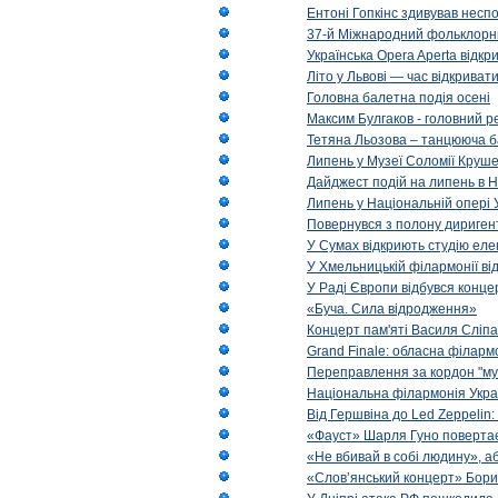
Ентоні Гопкінс здивував неспо
37-й Міжнародний фольклорни
Українська Opera Aperta відкр
Літо у Львові — час відкрива
Головна балетна подія осені
Максим Булгаков - головний р
Тетяна Льозова – танцююча б
Липень у Музеї Соломії Круше
Дайджест подій на липень в Н
Липень у Національній опері 
Повернувся з полону диригент 
У Сумах відкриють студію еле
У Хмельницькій філармонії в
У Раді Європи відбувся концер
«Буча. Сила відродження»
Концерт пам'яті Василя Сліпа
Grand Finale: обласна філарм
Переправлення за кордон "муз
Національна філармонія Украї
Від Гершвіна до Led Zeppelin:
«Фауст» Шарля Гуно повертає
«Не вбивай в собі людину», аб
«Слов’янський концерт» Бори