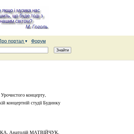
Про портал
Форум
с Урочистого концерту,
кій концертній студії Будинку
СЬКА, Анатолій МАТВІЙЧУК,