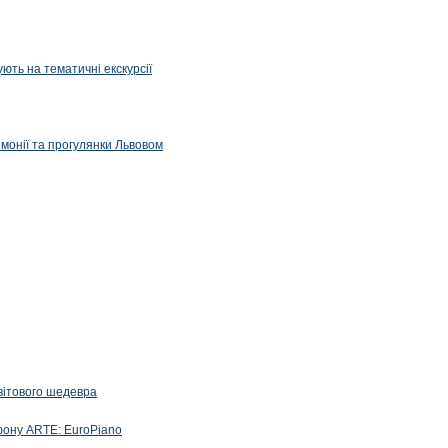
ють на тематичні екскурсії
емонії та прогулянки Львовом
вітового шедевра
фону ARTE: EuroPiano