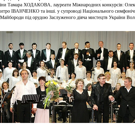
раїни Тамара ХОДАКОВА, лауреати Міжнародних конкурсів: Оле
ро ІВАНЧЕНКО та інші. у супроводі Національного симфонічно
П. Майбороди під орудою Заслуженого діяча мистецтв України