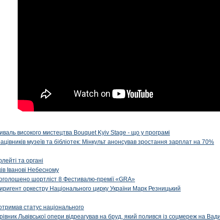
иваль високого мистецтва Bouquet Kyiv Stage - що у програмі
рацівників музеїв та бібліотек: Мінкульт анонсував зростання зарплат на 70%
флейті та органі
ів Іванові Небесному
: оголошено шортліст 8 Фестивалю-премії «GRA»
иригент оркестру Національного цирку України Марк Резницький
отримав статус національного
ерівник Львівської опери відреагував на бруд, який полився із соцмереж на Ва