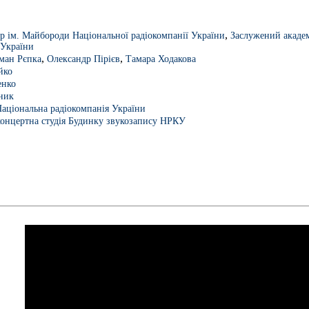
,
р ім. Майбороди Національної радіокомпанії України
Заслужений акаде
 України
,
,
ман Рєпка
Олександр Пірієв
Тамара Ходакова
йко
енко
ник
аціональна радіокомпанія України
концертна студія Будинку звукозапису НРКУ