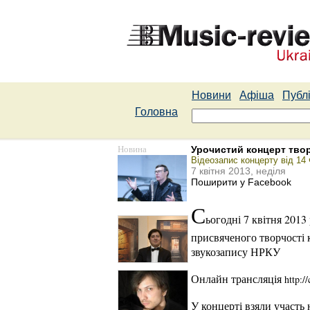
Новини
Афіша
Публі
Головна
Новина
Урочистий концерт твор
Відеозапис концерту від 14 
7 квітня 2013, неділя
Поширити у Facebook
С
ьогодні 7 квітня 2013
присвяченого творчості к
звукозапису НРКУ
Онлайн трансляція
http:/
У концерті взяли учас