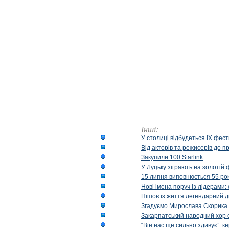
Інші:
У столиці відбудеться IX фест
Від акторів та режисерів до п
Закупили 100 Starlink
У Луцьку зіграють на золотій 
15 липня виповнюється 55 рок
Нові імена поруч із лідерами
Пішов із життя легендарний д
Згадуємо Мирослава Скорика
Закарпатський народний хор 
“Він нас ще сильно здивує”: к