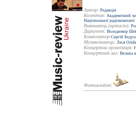
Автор:
Редакція
Колектив:
Академічний хо
Національної радіокомпанії
Виконавець (артист):
Ро
Диригент:
Володимир Ше
Композитор:
Сергій Бедус
Музикознавець:
Леся Олій
Концертна організація:
Н
Концертний зал:
Велика 
Фотоальбом: