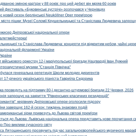
діваною зміною кар'єри у 88 років: про цей дебют він мріяв 60 років
й фестиваль «Буковинські зустрічі» розпочався у Чернівцях
иє новий сезон берлінської Neuköllner Oper прем'єрою
ти місто пішки: Музеї Соломії Крушельницької та Станіслава Людкевича запрошу
ежисер Дніпровської національної опери
алетмейстерка!
льницької та Станіслава Людкевича: концерти під відкритим небом, чайні цер
аціональній філармонії України
України
військового оркестру 12-ї маріупольської бригади Нацгвардії Іван Лужний
ктроакустичної музики "Станція Північна"
ідбулася генеральна репетиція Школи молодих диригентів
т 17-річного українського піаніста Гавриїла Сидорика
ка проведуть на підтримку 80-ї десантно-штурмової бригади 22 Червня, 2026
онія запрошує на закриття "Рівненських класичних резиденцій"
икантів": керівнику Дніпровської опери оголосили підозру
ни завершує 162-й сезон: тиждень знакових подій
 американські зірки привезуть до Львова світові прем'єри
ться до Львова: Львівська національна опера представить нове прочитання с
о Про виклики сучасного світу
са Лятошинського прозвучить під час загальноєвропейського музичного мара