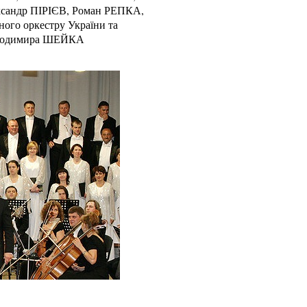
ксандр ПІРІЄВ, Роман РЕПКА,
го оркестру України та
 Володимира ШЕЙКА