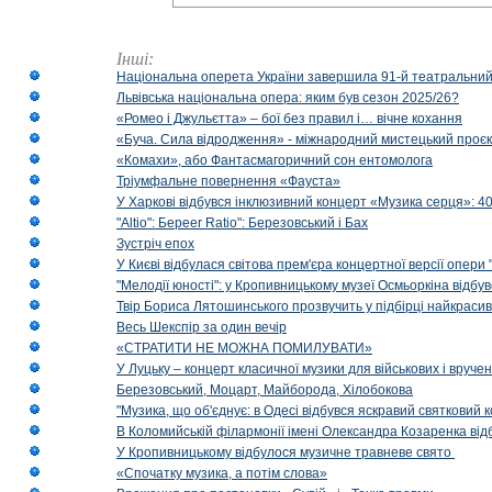
Інші:
Національна оперета України завершила 91-й театральний
Львівська національна опера: яким був сезон 2025/26?
«Ромео і Джульєтта» – бої без правил і… вічне кохання
«Буча. Сила відродження» - міжнародний мистецький проєк
«Комахи», або Фантасмагоричний сон ентомолога
Тріумфальне повернення «Фауста»
У Харкові відбувся інклюзивний концерт «Музика серця»: 400
"Altio": Береer Ratio": Березовський і Бах
Зустріч епох
У Києві відбулася світова прем'єра концертної версії опери
"Мелодії юності": у Кропивницькому музеї Осмьоркіна відб
Твір Бориса Лятошинського прозвучить у підбірці найкраси
Весь Шекспір за один вечір
«СТРАТИТИ НЕ МОЖНА ПОМИЛУВАТИ»
У Луцьку – концерт класичної музики для військових і вруче
Березовський, Моцарт, Майборода, Хілобокова
"Музика, що об'єднує: в Одесі відбувся яскравий святковий
В Коломийській філармонії імені Олександра Козаренка відб
У Кропивницькому відбулося музичне травневе свято
«Спочатку музика, а потім слова»