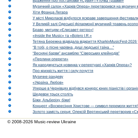
Враження про постановки «Сувій» і «Точка травми»
Музичний салон «Харків Опера» перетворився на музичну мап
Хіти Франца Легара
У місті Миколаєві відбулося яскраве завершення фестивал
У Великій залі Одеської філармонії музичний травень розп
Браво, митцям «Єлисавет-ретро»!
«Inside the Music» та «Bolero I.R.»
Тетяна Бережна відвідала відкриття KharkivMusicFest-2026 
“В тобі, о пісне чарівна, душі людської таїна…”
“Весняні барви” ансамблю “Сіверських клейнодів”
«Перлини оперети»
Як народжується новинка у репертуарі «Харків Опера»?
Про крихкість життя і силу почуття
Музичне рандеву
«Україна. Любов»
Уперше в Чернівцях відбувся конкурс юних піаністів і орг
Шедеври трьох століть
Біжи, Альберіху, біжи!
Концерт «Воскресіння Христове — символ перемоги життя!
Золото замість серця: Олексій Вертинський перетворив «С
© 2008-2026 Music-review Ukraine