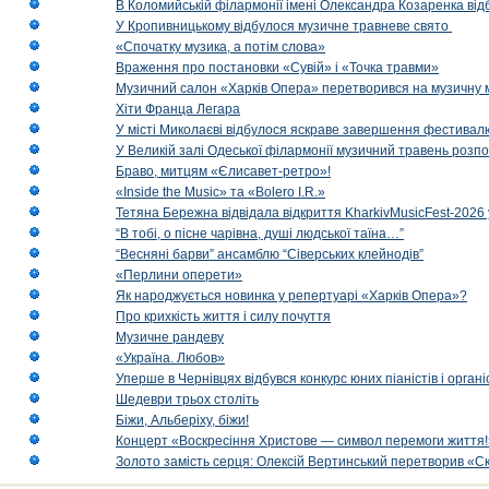
В Коломийській філармонії імені Олександра Козаренка відб
У Кропивницькому відбулося музичне травневе свято
«Спочатку музика, а потім слова»
Враження про постановки «Сувій» і «Точка травми»
Музичний салон «Харків Опера» перетворився на музичну мап
Хіти Франца Легара
У місті Миколаєві відбулося яскраве завершення фестивал
У Великій залі Одеської філармонії музичний травень розп
Браво, митцям «Єлисавет-ретро»!
«Inside the Music» та «Bolero I.R.»
Тетяна Бережна відвідала відкриття KharkivMusicFest-2026 
“В тобі, о пісне чарівна, душі людської таїна…”
“Весняні барви” ансамблю “Сіверських клейнодів”
«Перлини оперети»
Як народжується новинка у репертуарі «Харків Опера»?
Про крихкість життя і силу почуття
Музичне рандеву
«Україна. Любов»
Уперше в Чернівцях відбувся конкурс юних піаністів і орг
Шедеври трьох століть
Біжи, Альберіху, біжи!
Концерт «Воскресіння Христове — символ перемоги життя!
Золото замість серця: Олексій Вертинський перетворив «С