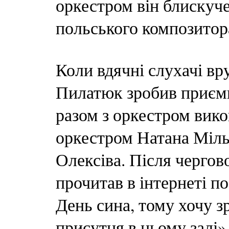
оркестром він блискуч
польського композитор
Коли вдячні слухачі вр
Пилатюк зробив приємн
разом з оркестром вико
оркестром Натана Міль
Олексіва. Після чергово
прочитав в інтернеті по
День сина, тому хочу з
присутня в цьому залі»