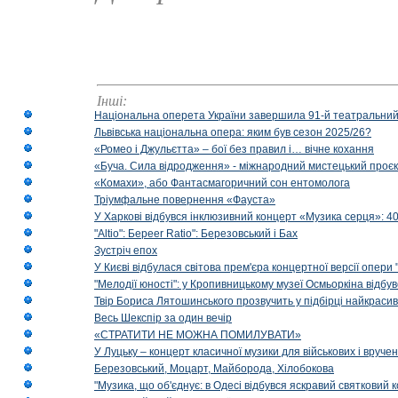
Інші:
Національна оперета України завершила 91-й театральний
Львівська національна опера: яким був сезон 2025/26?
«Ромео і Джульєтта» – бої без правил і… вічне кохання
«Буча. Сила відродження» - міжнародний мистецький проєк
«Комахи», або Фантасмагоричний сон ентомолога
Тріумфальне повернення «Фауста»
У Харкові відбувся інклюзивний концерт «Музика серця»: 400
"Altio": Береer Ratio": Березовський і Бах
Зустріч епох
У Києві відбулася світова прем'єра концертної версії опери
"Мелодії юності": у Кропивницькому музеї Осмьоркіна відб
Твір Бориса Лятошинського прозвучить у підбірці найкраси
Весь Шекспір за один вечір
«СТРАТИТИ НЕ МОЖНА ПОМИЛУВАТИ»
У Луцьку – концерт класичної музики для військових і вруче
Березовський, Моцарт, Майборода, Хілобокова
"Музика, що об'єднує: в Одесі відбувся яскравий святковий