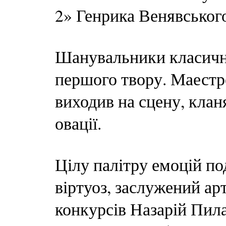
2» Генрика Венявського
Шанувальники класичної
першого твору. Маестр
виходив на сцену, кланя
овації.
Цілу палітру емоцій п
віртуоз, заслужений ар
конкурсів Назарій Пил