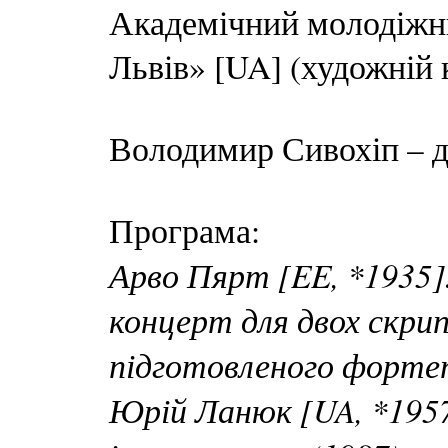
Академічний молодіжн
Львів» [UA] (художній
Володимир Сивохіп – д
Програма:
Арво Пярт [EE, *1935].
концерт для двох скрип
підготовленого фортеп
Юрій Ланюк [UA, *1957