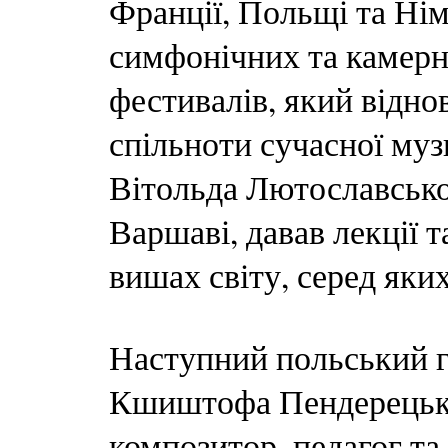
Франції, Польщі та Нім
симфонічних та камерн
фестивалів, який відно
спільноти сучасної муз
Вітольда Лютославськог
Варшаві, давав лекції 
вишах світу, серед яки
Наступний польський 
Кшиштофа Пендерецько
композитор, педагог та 