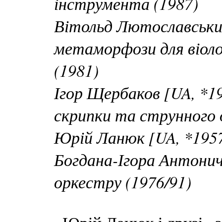
інструмента (1987)
Вітольд Лютославський
метаморфози для віоло
(1981)
Ігор Щербаков [UA, *1
скрипки та струнного 
Юрій Ланюк [UA, *1957
Богдана-Ігора Антонич
оркестру (1976/91)