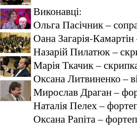
Виконавці:
Ольга Пасічник – сопр
Оана Загарія-Камартін 
Назарій Пилатюк – скр
Марія Ткачик – скрипк
Оксана Литвиненко – в
Мирослав Драган – фор
Наталія Пелех – форте
Оксана Рапіта – фортеп