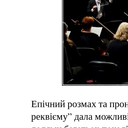
Епічний розмах та про
реквієму” дала можлив