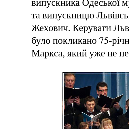
випускника Одеської му
та випускницю Львівсь
Жехович. Керувати Ль
було покликано 75-річ
Маркса, який уже не пе