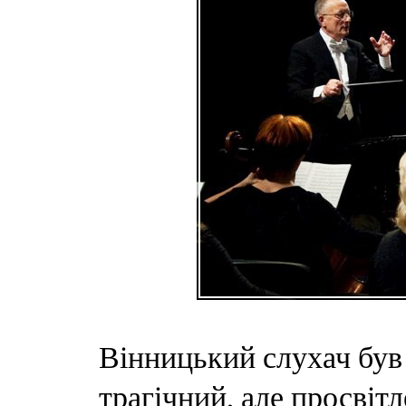
Вінницький слухач був
трагічний, але просвіт