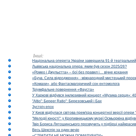
Інші:
Національна оперета України завершила 91-й театральний
Львівська національна опера: яким був сезон 2025/26?
«Ромео і Джульєтта» – бої без правил і… вічне кохання
«Буча. Сила відродження» - міжнародний мистецький проєк
«Комахи», або Фантасмагоричний сон ентомолога
Тріумфальне повернення «Фауста»
У Харкові відбувся інклюзивний концерт «Музика серця»: 400
"Altio": Береer Ratio": Березовський і Бах
Зустріч епох
У Києві відбулася світова прем'єра концертної версії опери
"Мелодії юності": у Кропивницькому музеї Осмьоркіна відб
Твір Бориса Лятошинського прозвучить у підбірці найкраси
Весь Шекспір за один вечір
«СТРАТИТИ НЕ МОЖНА ПОМИЛУВАТИ»