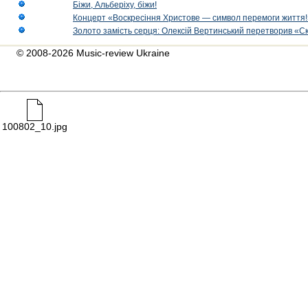
Біжи, Альберіху, біжи!
Концерт «Воскресіння Христове — символ перемоги життя!
Золото замість серця: Олексій Вертинський перетворив «С
© 2008-2026 Music-review Ukraine
100802_10.jpg