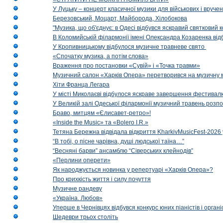
У Луцьку – концерт класичної музики для військових і вруче
Березовський, Моцарт, Майборода, Хілобокова
"Музика, що об'єднує: в Одесі відбувся яскравий святковий
В Коломийській філармонії імені Олександра Козаренка відб
У Кропивницькому відбулося музичне травневе свято
«Спочатку музика, а потім слова»
Враження про постановки «Сувій» і «Точка травми»
Музичний салон «Харків Опера» перетворився на музичну мап
Хіти Франца Легара
У місті Миколаєві відбулося яскраве завершення фестивал
У Великій залі Одеської філармонії музичний травень розп
Браво, митцям «Єлисавет-ретро»!
«Inside the Music» та «Bolero I.R.»
Тетяна Бережна відвідала відкриття KharkivMusicFest-2026 
“В тобі, о пісне чарівна, душі людської таїна…”
“Весняні барви” ансамблю “Сіверських клейнодів”
«Перлини оперети»
Як народжується новинка у репертуарі «Харків Опера»?
Про крихкість життя і силу почуття
Музичне рандеву
«Україна. Любов»
Уперше в Чернівцях відбувся конкурс юних піаністів і орг
Шедеври трьох століть