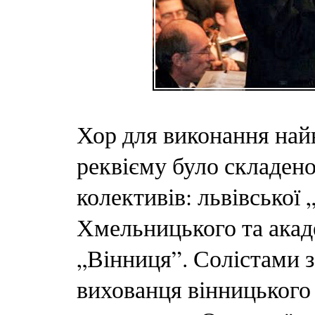
Хор для виконання най
реквієму було складен
колективів: львівської 
Хмельницького та акад
„Вінниця”. Солістами 
вихованця вінницького 