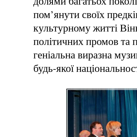
долями багатьох поколі
пом’янути своїх предкі
культурному житті Він
політичних промов та п
геніальна виразна музи
будь-якої національност