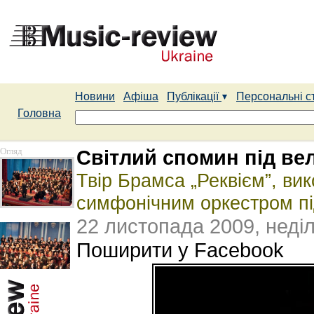
Новини
Афіша
Публікації
Персональні с
Головна
Огляд
Світлий спомин під ве
Твір Брамса „Реквієм”, ви
симфонічним оркестром п
22 листопада 2009, неді
Поширити у Facebook