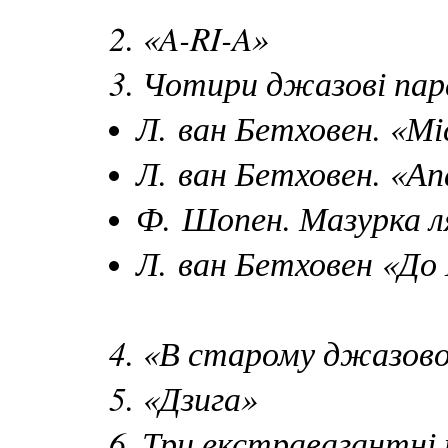
2. «A-RI-A»
3. Чотири джазові пар
Л. ван Бетховен. «Мі
Л. ван Бетховен. «Ап
Ф. Шопен. Мазурка л
Л. ван Бетховен «До 
4. «В старому джазово
5. «Дзига»
6. Три екстравагантні 