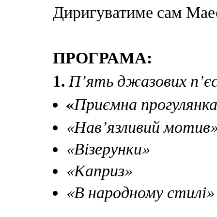
Диригуватиме сам Мае
ПРОГРАМА:
1.
П’ять джазових п’єс
«
Приємна прогулянк
«Нав’язливий мотив
«Візерунки»
«Каприз»
«В народному стилі»