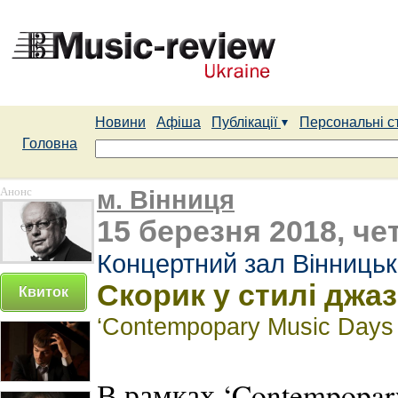
Новини
Афіша
Публікації
Персональні с
Головна
Анонс
м. Вінниця
15 березня 2018, че
Концертний зал Вінницьк
Скорик у стилі джаз
Квиток
‘Contempopary Music Days i
В рамках ‘Contempopary