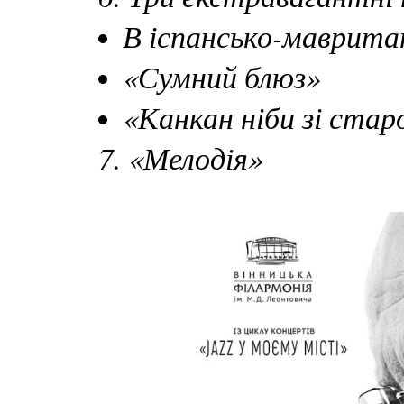
В іспансько-маврита
«Сумний блюз»
«Канкан ніби зі ста
7. «Мелодія»