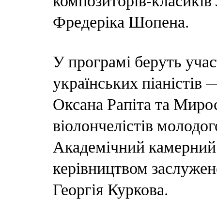
композиторів-класиків 
Фредеріка Шопена.
У програмі беруть уча
українських піаністів 
Оксана Рапіта та Мирос
віолончелістів молодог
Академічний камерний
керівництвом заслужен
Георгія Куркова.