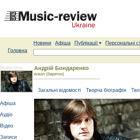
Новини
Афіша
Публікації
Персональні с
Головна
Особистість
Андрій Бондаренко
вокал (баритон)
Загальні відомості
Творча біографія
Тво
Афіша
Аудіо
Відео
Записи