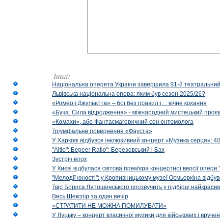
Інші:
Національна оперета України завершила 91-й театральний
Львівська національна опера: яким був сезон 2025/26?
«Ромео і Джульєтта» – бої без правил і… вічне кохання
«Буча. Сила відродження» - міжнародний мистецький проєк
«Комахи», або Фантасмагоричний сон ентомолога
Тріумфальне повернення «Фауста»
У Харкові відбувся інклюзивний концерт «Музика серця»: 400
"Altio": Береer Ratio": Березовський і Бах
Зустріч епох
У Києві відбулася світова прем'єра концертної версії опери
"Мелодії юності": у Кропивницькому музеї Осмьоркіна відб
Твір Бориса Лятошинського прозвучить у підбірці найкраси
Весь Шекспір за один вечір
«СТРАТИТИ НЕ МОЖНА ПОМИЛУВАТИ»
У Луцьку – концерт класичної музики для військових і вруче