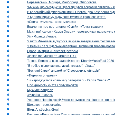
Березовський, Моцарт, Майборода, Хілобокова
"Музика, що об'єднує: в Одесі відбувся яскравий святковий
В Коломийській філармонії імені Олександра Козаренка відб
У Кропивницькому відбулося музичне травневе свято
«Спочатку музика, а потім слова»
Враження про постановки «Сувій» і «Точка травми»
Музичний салон «Харків Опера» перетворився на музичну мап
Хіти Франца Легара
У місті Миколаєві відбулося яскраве завершення фестивал
У Великій залі Одеської філармонії музичний травень розп
Браво, митцям «Єлисавет-ретро»!
«Inside the Music» та «Bolero I.R.»
Тетяна Бережна відвідала відкриття KharkivMusicFest-2026 
“В тобі, о пісне чарівна, душі людської таїна…”
“Весняні барви” ансамблю “Сіверських клейнодів”
«Перлини оперети»
Як народжується новинка у репертуарі «Харків Опера»?
Про крихкість життя і силу почуття
Музичне рандеву
«Україна. Любов»
Уперше в Чернівцях відбувся конкурс юних піаністів і орг
Шедеври трьох століть
Біжи, Альберіху, біжи!
Концерт «Воскресіння Христове — символ перемоги життя!