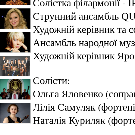
Солістка філармонії 
Струнний ансамбль 
Художній керівник та 
Ансамбль народної му
Художній керівник Яро
Солісти:
Ольга Яловенко (сопра
Лілія Самуляк (фортеп
Наталія Куриляк (форт