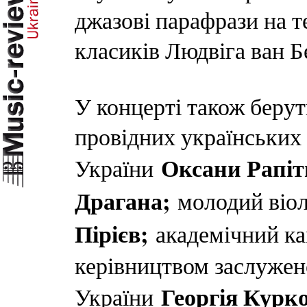
джазові парафрази на т
класиків Людвіга ван 
У концерті також берут
провідних українських 
Оксани Рапі
України
Драгана;
молодий віо
Пірієв;
академічний к
керівництвом заслужен
Георгія Курк
України