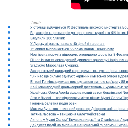
Інші:
У столиці відбудеться IX фестиваль високого мистецтва Bouq
Від акторів та режисерів до працівників музеїв та бібліоте
Закупили 100 Starlink
У Луцьку зіграють на золотій флейті та органі
15 липня виповнюється 55 років Іванові Небесному
Нові імена поруч із лідерами: оголошено шортліст 8 Фест
Пішов із життя легендарний диригент оркестру Національн
Згадуємо Мирослава Скорика
Закарпатський народний хор отримав статус національног
“Він нас ще сильно здивує”: керівник Львівської опери відр
Ентоні Гопкінс здивував несподіваною зміною кар'єри у 88 ро
37-й Міжнародний фольклорний фестиваль «Буковинські зус
Українська Opera Aperta відкриє новий сезон берлінської Ne
Літо у Львові — час відкривати місто пішки: Музеї Соломії
Головна балетна подія осені
Максим Булгаков - головний режисер Дніпровської націонал
Тетяна Льозова – танцююча балетмейстерка!
Липень у Музеї Соломії Крушельницької та Станіслава Людк
Дайджест подій на липень в Національній філармонії Украї