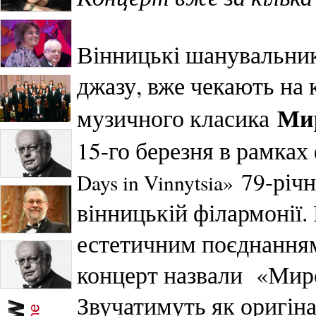
Вінницькі шанувальник
джазу, вже чекають на 
Ми
музичного класика
15-го березня в рамка
79-річн
Days in Vinnytsia»
вінницькій філармонії.
естетичним поєднанням 
концерт назвали «Миро
Звучатимуть як оригінал