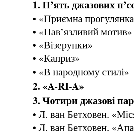
1. П’ять джазових п’є
• «Приємна прогулянк
• «Нав’язливий мотив»
• «Візерунки»
• «Каприз»
• «В народному стилі»
2. «A-RI-A»
3. Чотири джазові па
• Л. ван Бетховен. «Мі
• Л. ван Бетховен. «Апа