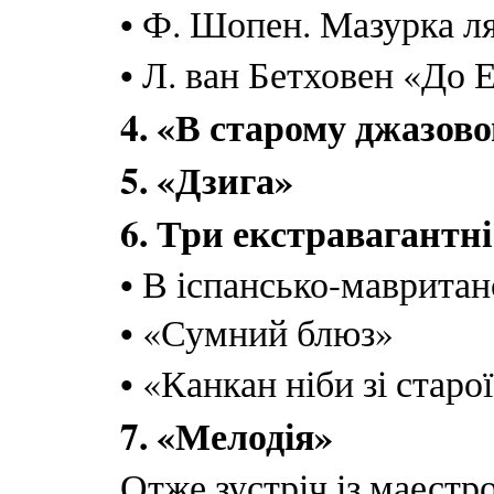
• Ф. Шопен. Мазурка л
• Л. ван Бетховен «До 
4. «В старому джазово
5. «Дзига»
6. Три екстравагантні
• В іспансько-мавритан
• «Сумний блюз»
• «Канкан ніби зі стар
7. «Мелодія»
Отже зустріч із маестро