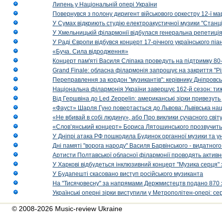
Липень у Національній опері України
Повернувся з полону диригент військового оркестру 12-ї ма
У Сумах відкриють студію електроакустичної музики "Станці
У Хмельницькій філармонії відбулася генеральна репетиці
У Раді Європи відбувся концерт 17-річного українського пі
«Буча. Сила відродження»
Концерт пам'яті Василя Сліпака проведуть на підтримку 80
Grand Finale: обласна філармонія запрошує на закриття "Р
Переправлення за кордон "музикантів": керівнику Дніпровсь
Національна філармонія України завершує 162-й сезон: ти
Від Гершвіна до Led Zeppelin: американські зірки привезуть
«Фауст» Шарля Гуно повертається до Львова: Львівська на
«Не вбивай в собі людину», або Про виклики сучасного світ
«Слов’янський концерт» Бориса Лятошинського прозвучить
У Дніпрі атака РФ пошкодила Будинок органної музики та у
Дні памяті "ворога народу" Василя Барвінського - видатного
Артисти Полтавської обласної філармонії проводять активно
У Харкові відбудеться інклюзивний концерт "Музика серця" 
У Будапешті скасовано виступ російського музиканта
На "Тисячовесну" за напрямами Держмистецтв подано 870 за
Українські оперні зірки виступили у Метрополітен-опері: с
© 2008-2026 Music-review Ukraine