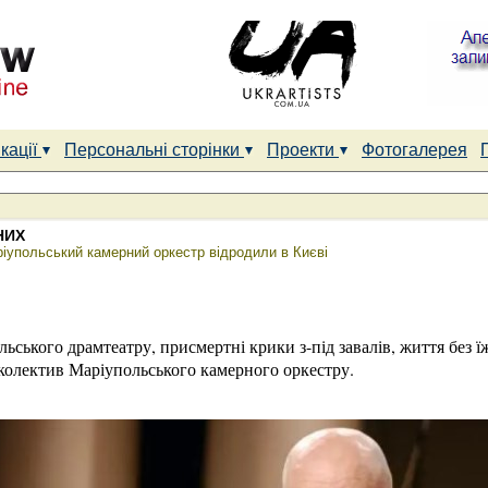
кації
Персональні сторінки
Проекти
Фотогалерея
НИХ
ріупольський камерний оркестр відродили в Києві
ького драмтеатру, присмертні крики з-під завалів, життя без їжі,
 колектив Маріупольського камерного оркестру.