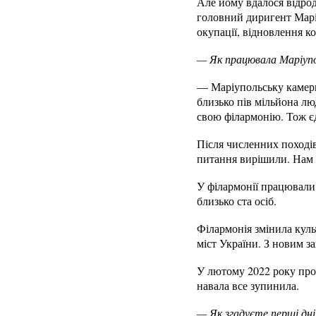
Але йому вдалося відрод
головний диригент Маріу
окупації, відновлення к
— Як працювала Маріупо
— Маріупольську камерн
близько пів мільйона лю
свою філармонію. Тож єд
Після численних походів
питання вирішили. Нам 
У філармонії працювали
близько ста осіб.
Філармонія змінила куль
міст України. З новим 
У лютому 2022 року прог
навала все зупинила.
— Як згадуєте перші д