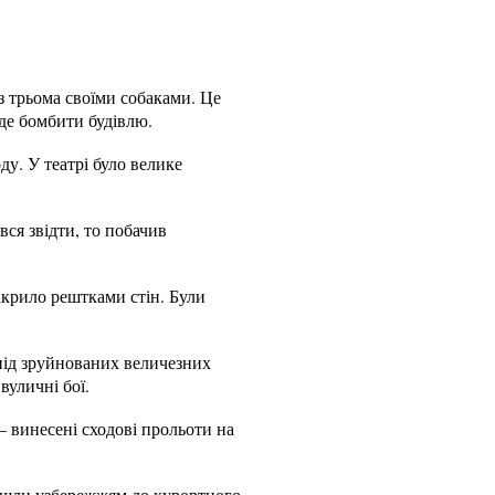
з трьома своїми собаками. Це
буде бомбити будівлю.
ду. У театрі було велике
ся звідти, то побачив
акрило рештками стін. Були
-під зруйнованих величезних
вуличні бої.
— винесені сходові прольоти на
 пішли узбережжям до курортного