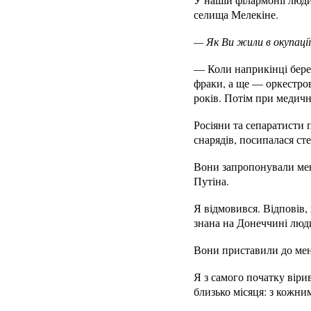
селища Мелекіне.
— Як Ви жили в окупаці
— Коли наприкінці берез
фраки, а ще — оркестро
років. Потім при медичн
Росіяни та сепаратисти 
снарядів, посипалася сте
Вони запропонували мені
Путіна.
Я відмовився. Відповів,
знана на Донеччині люди
Вони приставили до мене
Я з самого початку віри
близько місяця: з кожни