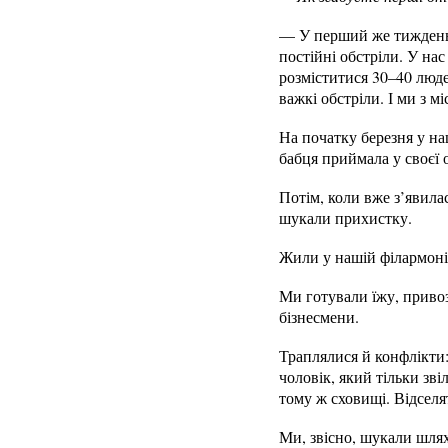
— У перший же тиждень, 
постійні обстріли. У на
розміститися 30–40 люде
важкі обстріли. І ми з 
На початку березня у на
бабця приймала у своєї 
Потім, коли вже з’явила
шукали прихистку.
Жили у нашій філармонії
Ми готували їжу, привоз
бізнесмени.
Траплялися й конфлікти:
чоловік, який тільки зв
тому ж сховищі. Відселя
Ми, звісно, шукали шлях