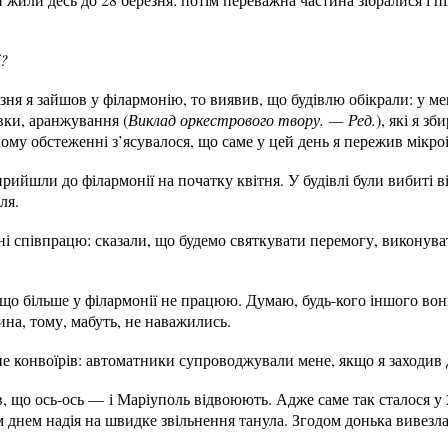
ї?
ня я зайшов у філармонію, то виявив, що будівлю обікрали: у мен
вки, аранжування (
Виклад оркестрового твору. — Ред.
), які я з
ому обстеженні з’ясувалося, що саме у цей день я пережив мікроі
прийшли до філармонії на початку квітня. У будівлі були вибиті 
ля.
 співпрацю: сказали, що будемо святкувати перемогу, виконуват
 що більше у філармонії не працюю. Думаю, будь-кого іншого вон
на, тому, мабуть, не наважились.
 конвоїрів: автоматники супроводжували мене, якщо я заходив до
в, що ось-ось — і Маріуполь відвоюють. Адже саме так сталося у 
м днем надія на швидке звільнення танула. Згодом донька вивезл