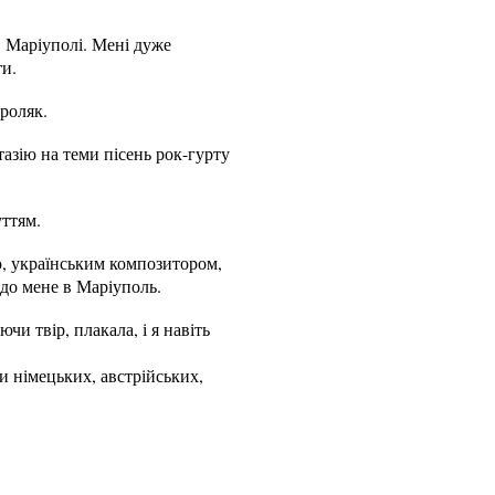
в Маріуполі. Мені дуже
ти.
роляк.
азію на теми пісень рок-гурту
уттям.
ю, українським композитором,
до мене в Маріуполь.
и твір, плакала, і я навіть
и німецьких, австрійських,