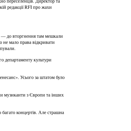
жно переселенців. Директор та
кій редакції RFI про жахи
е — до вторгнення там мешкали
но не мало права відкривати
упували.
го департаменту культури
енесанс». Усього за штатом було
или музиканти з Європи та інших
о багато концертів. Але страшна