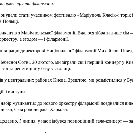
я оркестру та філармонії?
онували стати учасником фестивалю «Маріуполь Класік»: торік
та Польщі.
зикантів з Маріупольської філармонії. Вдалося зібрати лише сім –
ркестру, а згодом — і філармонії.
співпрацю директорові Національної філармонії Михайлові Шведу
в Небесної Сотні, 20 лютого, ми зіграли свій перший концерт у К
зал та репетиційну базу у столиці.
ів у центральних районах Києва. Зрештою, ми розмістилися у Бу
ї, і виступи.
абір музикантів: до нового оркестру філармонії доєдналися вик
нська, Сєвєродонецька, Харкова.
щодавно, 3 липня, у нас відбувся повноцінний гала-концерт — з