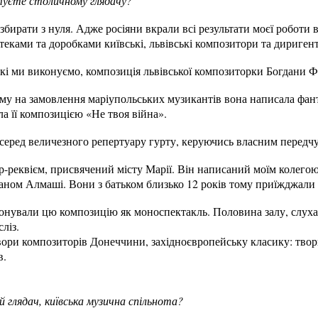
нтуєте столичному глядачу?
збирати з нуля. Адже росіяни вкрали всі результати моєї роботи 
теками та доробками київські, львівські композитори та дириген
які ми виконуємо, композиція львівської композиторки Богдани Ф
ому на замовлення маріупольських музикантів вона написала фант
ла її композицією «Не твоя війна».
серед величезного репертуару гурту, керуючись власним передч
р-реквієм, присвячений місту Марії. Він написаний моїм колего
аном Алмаші. Вони з батьком близько 12 років тому приїжджали 
онували цю композицію як моноспектакль. Половина залу, слухаюч
ліз.
вори композиторів Донеччини, західноєвропейську класику: твор
в.
 глядач, київська музична спільнота?