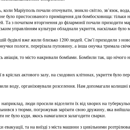
коли Маріуполь почали оточувати, зникло світло, зв’язок, вода
с не було пристосованого приміщення для бомбосховища: тільки 
й. Та з початком вторгнення до філармонії почали приходити мар
міським управлінням культури обладнали укриття, наскільки було
шій будівлі вже жили близько 1200 людей. Сім’ї приходили з но
онучки пологи, перерізала пуповину, а інша онучка тримала свіч
сь авіація, то місто накривали бомбами. Бомбили так, що нічого 
 в кріслах актового залу, на сходових клітинах, укриття було п
или воду, організовували розселення. Нам допомагали колишні ві
 наприклад, люди просили відселити їх від хворих на туберкульо
ільнився з тюрми, погрожував зарізати свою дружину, яка вийшла 
ти не було куди, якось намагалися залагодити сварки.
и евакуації, та на виїзді з міста машини з цивільними розтрілюва