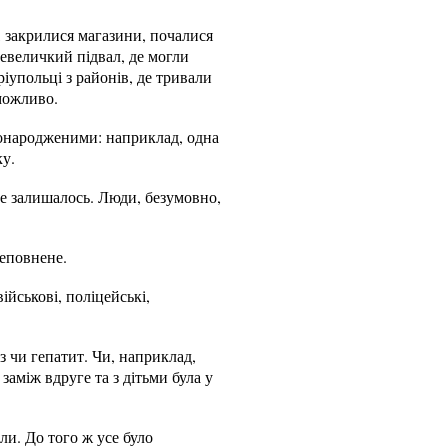
, закрилися магазини, почалися
невеличкий підвал, де могли
іупольці з районів, де тривали
 можливо.
вонародженими: наприклад, одна
ку.
не залишалось. Люди, безумовно,
ереповнене.
йськові, поліцейські,
з чи гепатит. Чи, наприклад,
заміж вдруге та з дітьми була у
ли. До того ж усе було