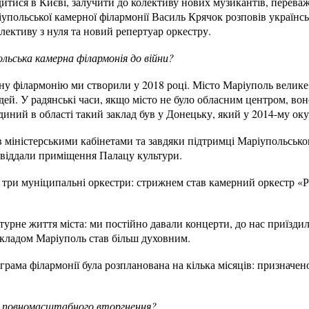
итися в Києві, залучити до колективу нових музикантів, перева
польської камерної філармонії Василь Крячок розповів українсь
олективу з нуля та новий репертуар оркестру.
льська камерна філармонія до війни?
у філармонію ми створили у 2018 році. Місто Маріуполь велик
дей. У радянські часи, якщо місто не було обласним центром, во
иний в області такий заклад був у Донецьку, який у 2014-му ок
 міністерськими кабінетами та завдяки підтримці Маріупольсько
віддали приміщення Палацу культури.
 три муніципальні оркестри: стрижнем став камерний оркестр «Р
турне життя міста: ми постійно давали концерти, до нас приїзд
закладом Маріуполь став бiльш духовним.
рама філармонії була розпланована на кілька місяців: призначен
ні повномасштабного вторгнення?