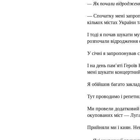
— Як почали відродженн
— Спочатку мені запроп
кількох містах України 
І тоді я почав шукати му
розпочали відродження о
У січні я запропонував 
І на день пам’яті Герої
мені шукати концертний 
Я обійшов багато заклад
Тут проводимо і репетиці
Ми провели додатковий н
окупованих міст — Луга
Прийняли ми і киян. Не