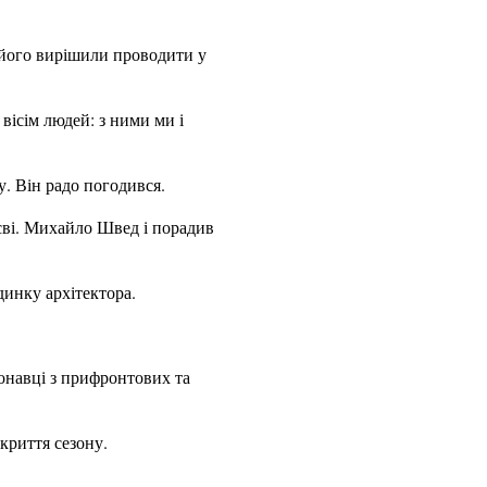
 його вирішили проводити у
 вісім людей: з ними ми і
. Він радо погодився.
иєві. Михайло Швед і порадив
динку архітектора.
онавці з прифронтових та
акриття сезону.