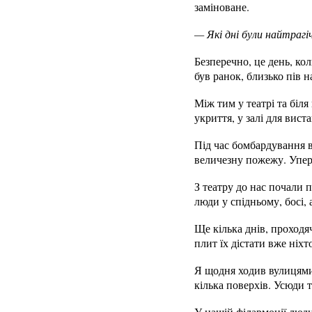
заміноване.
— Які дні були найтраг
Безперечно, це день, к
був ранок, близько пів н
Між тим у театрі та біля
укриття, у залі для вис
Під час бомбардування в
величезну пожежу. Уперш
З театру до нас почали 
люди у спідньому, босі, 
Ще кілька днів, проходя
плит їх дістати вже ніхт
Я щодня ходив вулицями 
кілька поверхів. Усюди 
У нашій філармонії люди