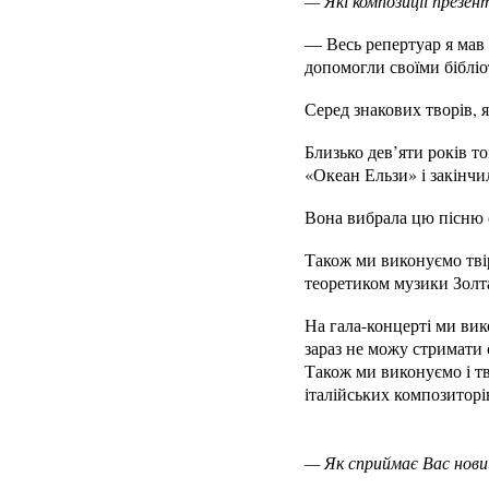
— Які композиції презе
— Весь репертуар я мав 
допомогли своїми бібліо
Серед знакових творів, 
Близько дев’яти років т
«Океан Ельзи» і закінчи
Вона вибрала цю пісню 
Також ми виконуємо тві
теоретиком музики Золт
На гала-концерті ми вик
зараз не можу стримати с
Також ми виконуємо і т
італійських композиторі
— Як сприймає Вас новий