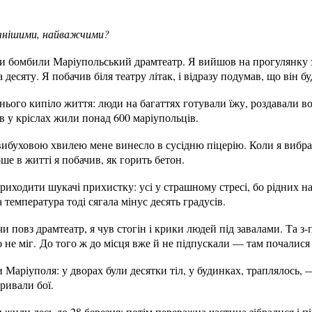
ічнішими, найважчими?
оли бомбили Маріупольський драмтеатр. Я вийшов на прогулянку 
а десяту. Я побачив біля театру літак, і відразу подумав, що він 
 нього кипіло життя: люди на багаттях готували їжу, роздавали во
тав у кріслах жили понад 600 маріупольців.
ибуховою хвилею мене винесло в сусідню піцерію. Коли я вибрав
е в житті я побачив, як горить бетон.
приходити шукачі прихистку: усі у страшному стресі, бо рідних н
а температура тоді сягала мінус десять градусів.
чи повз драмтеатр, я чув стогін і крики людей під завалами. Та з
о не міг. До того ж до місця вже й не підпускали — там почалися 
Маріуполя: у дворах були десятки тіл, у будинках, траплялось, 
тривали бої.
 жили десь до 28 березня: потім переважна частина зібралися і