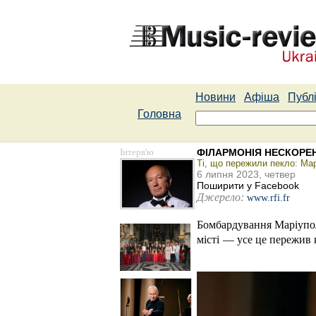
Новини
Афіша
Публі
Головна
Інтерв'ю
ФІЛАРМОНІЯ НЕСКОРЕ
Ті, що пережили пекло: Ма
6 липня 2023, четвер
Поширити у Facebook
Джерело:
www.rfi.fr
Бомбардування Маріупольс
місті — усе це пережив