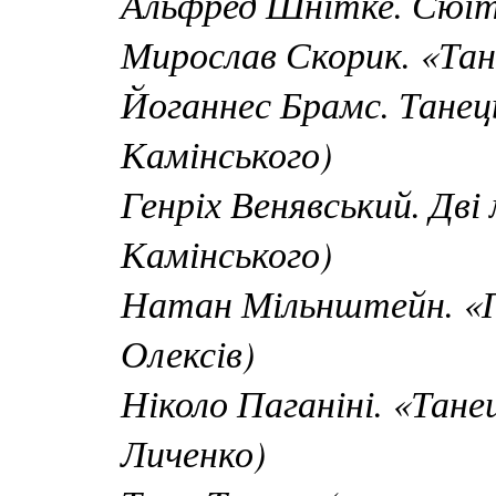
Альфред Шнітке. Сюїт
Мирослав Скорик. «Та
Йоганнес Брамс. Танец
Камінського)
Генріх Венявський. Дві
Камінського)
Натан Мільнштейн. «П
Олексів)
Ніколо Паганіні. «Тане
Личенко)