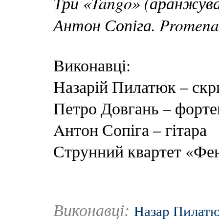
Три «Tango» (аранжува
Антон Сопіга. Promena
Виконавці:
Назарій Пилатюк – скр
Петро Довгань – форте
Aнтон Сопіга – гітара
Струнний квартет «Фе
Виконавці:
Назар Пилат