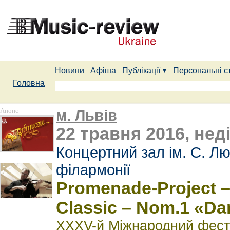
Новини
Афіша
Публікації
Персональні с
Головна
Анонс
м. Львів
22 травня 2016, неді
Концертний зал ім. С. Лю
філармонії
Promenade-Project 
Classic – Nom.1 «Da
XXXV-й Міжнародний фести