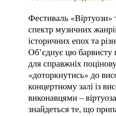
Фестиваль «Віртуози»
спектр музичних жанрів,
історичних епох та різ
Об’єднує цю барвисту п
для справжніх поцінову
«доторкнутись» до висо
концертному залі із в
виконавцями – віртуоза
знайдеться те, що прип