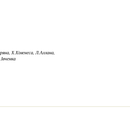
ряна, Х.Хіменеса, Л.Аллана,
.Івченк
а