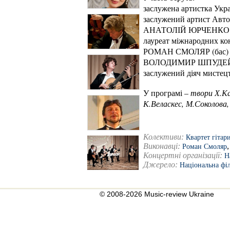
заслужена артистка Ук
заслужений артист Авт
АНАТОЛІЙ ЮРЧЕНКО (
лауреат міжнародних ко
РОМАН СМОЛЯР (бас)
ВОЛОДИМИР ШПУДЕЙК
заслужений діяч мисте
У програмі –
т
вори Х.Ка
К.Веласкес, М.Соколова,
Колективи:
Квартет гітар
Виконавці:
Роман Смоляр
Концертні організації:
Н
Джерело:
Національна фі
© 2008-2026 Music-review Ukraine