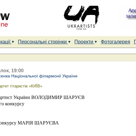
кації
Персональні сторінки
Проекти
Фотогалерея
лок, 19:00
сенка Національної філармонії України
»
артет гітаристів «КИЇВ»
ий артист України ВОЛОДИМИР ШАРУЄВ
го конкурсу
 конкурсу МАРІЯ ШАРУЄВА