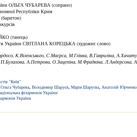
раїни ОЛЬГА ЧУБАРЕВА (сопрано)
ономної Республіки Крим
баритон)
нкурсів
О (танець)
цтв України СВІТЛАНА КОРЕЦЬКА (художнє слово)
рдосо, К.Віленського, С.Маєрса, М.Глінки, В.Гавриліна, А.Хачату
 П.Булахова, А.Петрова, О.Зацепіна, М.Фрадкіна, Л.Андерсона, А
истів "Київ"
,
,
,
,
Ольга Чубарева
Володимир Шаруєв
Марія Шаруєва
Анатолій Юрченко
аціональна філармонія України
лармонія України