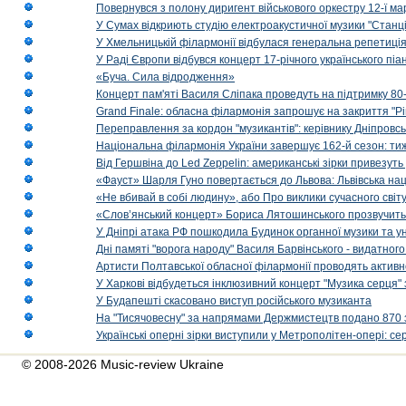
Повернувся з полону диригент військового оркестру 12-ї ма
У Сумах відкриють студію електроакустичної музики "Станці
У Хмельницькій філармонії відбулася генеральна репетиці
У Раді Європи відбувся концерт 17-річного українського пі
«Буча. Сила відродження»
Концерт пам'яті Василя Сліпака проведуть на підтримку 80
Grand Finale: обласна філармонія запрошує на закриття "Р
Переправлення за кордон "музикантів": керівнику Дніпровсь
Національна філармонія України завершує 162-й сезон: ти
Від Гершвіна до Led Zeppelin: американські зірки привезуть
«Фауст» Шарля Гуно повертається до Львова: Львівська на
«Не вбивай в собі людину», або Про виклики сучасного світ
«Слов’янський концерт» Бориса Лятошинського прозвучить
У Дніпрі атака РФ пошкодила Будинок органної музики та у
Дні памяті "ворога народу" Василя Барвінського - видатного
Артисти Полтавської обласної філармонії проводять активно
У Харкові відбудеться інклюзивний концерт "Музика серця" 
У Будапешті скасовано виступ російського музиканта
На "Тисячовесну" за напрямами Держмистецтв подано 870 за
Українські оперні зірки виступили у Метрополітен-опері: с
© 2008-2026 Music-review Ukraine