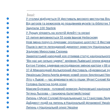
Інші:
У столиці відбудеться IX фестиваль високого мистецтва Bouq
Від акторів та режисерів до працівників музеїв та бібліоте
Закупили 100 Starlink
У Луцьку зіграють на золотій флейті та органі
15 липня виповнюється 55 років Іванові Небесному
Нові імена поруч із лідерами: оголошено шортліст 8 Фест
Пішов із життя легендарний диригент оркестру Національн
Згадуємо Мирослава Скорика
Закарпатський народний хор отримав статус національног
“Він нас ще сильно здивує”: керівник Львівської опери відр
Ентоні Гопкінс здивував несподіваною зміною кар'єри у 88 ро
37-й Міжнародний фольклорний фестиваль «Буковинські зус
Українська Opera Aperta відкриє новий сезон берлінської Ne
Літо у Львові — час відкривати місто пішки: Музеї Соломії
Головна балетна подія осені
Максим Булгаков - головний режисер Дніпровської націонал
Тетяна Льозова – танцююча балетмейстерка!
Липень у Музеї Соломії Крушельницької та Станіслава Людк
Дайджест подій на липень в Національній філармонії Украї
Липень у Національній опері України