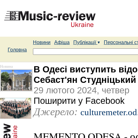
Новини
Афіша
Публікації
Персональні с
Головна
Новина
В Одесі виступить від
Себаст'ян Студніцький
29 лютого 2024, четвер
Поширити у Facebook
Джерело:
culturemeter.od
MEMENTO ODESA - особ