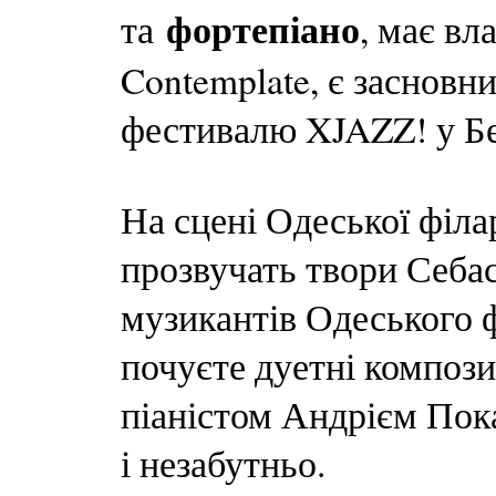
фортепіано
та
, має вл
Contemplate, є засновн
фестивалю XJAZZ! у Бе
На сцені Одеської філа
прозвучать твори Себас
музикантів Одеського 
почуєте дуетні компози
піаністом Андрієм Пок
і незабутньо.