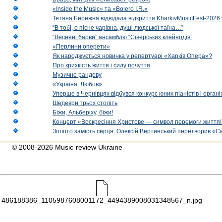
«Inside the Music» та «Bolero I.R.»
Тетяна Бережна відвідала відкриття KharkivMusicFest-2026 
“В тобі, о пісне чарівна, душі людської таїна…”
“Весняні барви” ансамблю “Сіверських клейнодів”
«Перлини оперети»
Як народжується новинка у репертуарі «Харків Опера»?
Про крихкість життя і силу почуття
Музичне рандеву
«Україна. Любов»
Уперше в Чернівцях відбувся конкурс юних піаністів і орг
Шедеври трьох століть
Біжи, Альберіху, біжи!
Концерт «Воскресіння Христове — символ перемоги життя!
Золото замість серця: Олексій Вертинський перетворив «С
© 2008-2026 Music-review Ukraine
486188386_1105987608001172_4494389008031348567_n.jpg