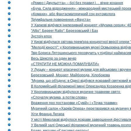
«Ромео і Джульєтта» – бої без правил і… вічне кохання
«Буча. Сила відродження» - міжнародний мистецький проєк
«Комахи», або Фантасмагоричний сон ентомолога
Тріумфальне повернення «Фауста»
У Харкові відбувся інклюзивний концерт «Музика серця»: 400
"Altio": Береer Ratio": Березовський і Бах
Зустріч епох
У Києві відбулася світова прем'єра концертної версії опери
"Мелодії юності": у Кропивницькому музеї Осмьоркіна відб
Твір Бориса Лятошинського прозвучить у підбірці найкраси
Весь Шекспір за один вечір
«СТРАТИТИ НЕ МОЖНА ПОМИЛУВАТИ»
У Луцьку – концерт класичної музики для військових і вруче
Березовський, Моцарт, Майборода, Хілобокова
"Музика, що об'єднує: в Одесі відбувся яскравий святковий
В Коломийській філармонії імені Олександра Козаренка відб
У Кропивницькому відбулося музичне травневе свято
«Спочатку музика, а потім слова»
Враження про постановки «Сувій» і «Точка травми»
Музичний салон «Харків Опера» перетворився на музичну мап
Хіти Франца Легара
У місті Миколаєві відбулося яскраве завершення фестивал
У Великій залі Одеської філармонії музичний травень розп
Браво, митцям «Єлисавет-ретро»!