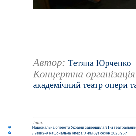
Автор:
Тетяна Юрченко
Концертна організаці
академічний театр опери т
Інші:
Національна оперета України завершила 91-й театральний
Львівська національна опера: яким був сезон 2025/26?