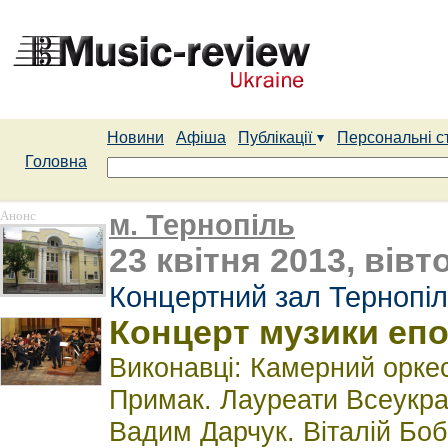
Новини
Афіша
Публікації
Персональні с
Головна
Анонс
м. Тернопіль
23 квітня 2013, вівт
Концертний зал Тернопіл
Концерт музики еп
Виконавці: Камерний оркес
Примак. Лауреати Всеукра
Вадим Дарчук. Віталій Боб