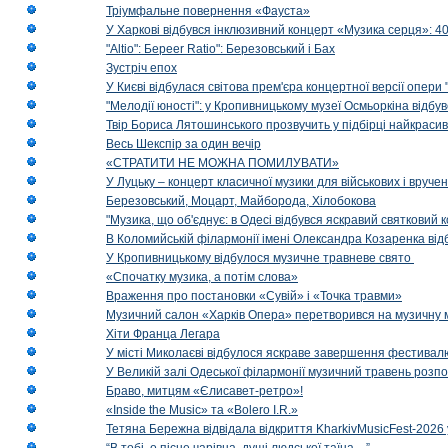
Тріумфальне повернення «Фауста»
У Харкові відбувся інклюзивний концерт «Музика серця»: 400
"Altio": Береer Ratio": Березовський і Бах
Зустріч епох
У Києві відбулася світова прем'єра концертної версії опери
"Мелодії юності": у Кропивницькому музеї Осмьоркіна відб
Твір Бориса Лятошинського прозвучить у підбірці найкраси
Весь Шекспір за один вечір
«СТРАТИТИ НЕ МОЖНА ПОМИЛУВАТИ»
У Луцьку – концерт класичної музики для військових і вруче
Березовський, Моцарт, Майборода, Хілобокова
"Музика, що об'єднує: в Одесі відбувся яскравий святковий
В Коломийській філармонії імені Олександра Козаренка відб
У Кропивницькому відбулося музичне травневе свято
«Спочатку музика, а потім слова»
Враження про постановки «Сувій» і «Точка травми»
Музичний салон «Харків Опера» перетворився на музичну мап
Хіти Франца Легара
У місті Миколаєві відбулося яскраве завершення фестивал
У Великій залі Одеської філармонії музичний травень розп
Браво, митцям «Єлисавет-ретро»!
«Inside the Music» та «Bolero I.R.»
Тетяна Бережна відвідала відкриття KharkivMusicFest-2026 