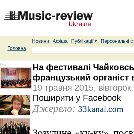
Новини
Афіша
Публікації
Персональні с
Головна
Огляд
На фестивалі Чайковськ
французький органіст 
19 травня 2015, вівторок
Поширити у Facebook
Джерело:
33kanal.com
Зозулине «ку-ку», посви