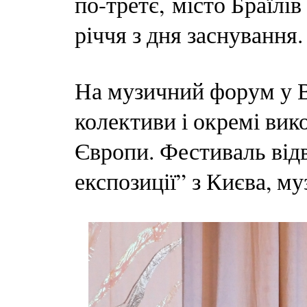
по-третє, місто Браїлів
річчя з дня заснування.
На музичний форум у В
колективи і окремі вико
Європи. Фестиваль від
експозиції” з Києва, му