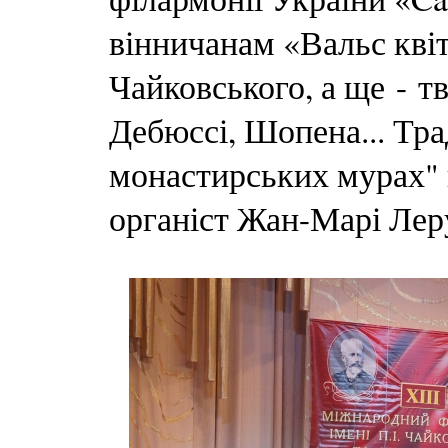
вінничанам «Вальс кві
Чайковського, а ще - тв
Дебюссі, Шопена... Тр
монастирських мурах"
органіст Жан-Марі Лер