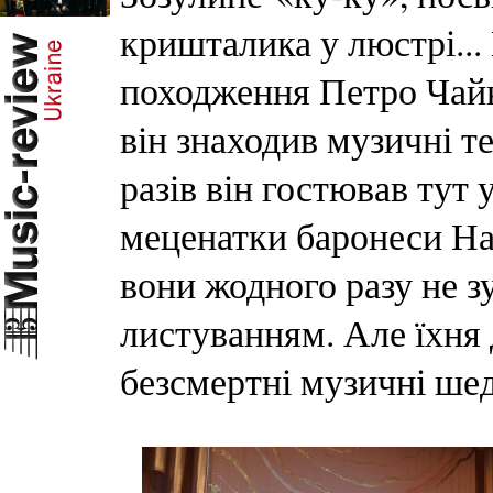
кришталика у люстрі..
походження Петро Чайко
він знаходив музичні т
разів він гостював тут 
меценатки баронеси На
вони жодного разу не з
листуванням. Але їхня
безсмертні музичні ше