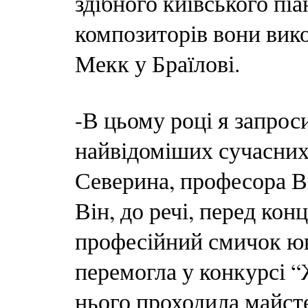
здібного київського піа
композиторів вони вико
Мекк у Браїлові.
-В цьому році я запрос
найвідоміших сучасних
Северина, професора В
Він, до речі, перед ко
професійний смичок юні
перемогла у конкурсі 
нього проходила майсте