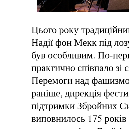
Цього року традиційний
Надії фон Мекк під ло
був особливим. По-пер
практично співпало зі 
Перемоги над фашизмом
раніше, дирекція фест
підтримки Збройних Си
виповнилось 175 років 