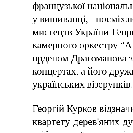
французької національн
у вишиванці, - посміха
мистецтв України Георг
камерного оркестру “А
орденом Драгоманова з
концертах, а його дру
українських візерунків.
Георгій Курков відзна
квартету дерев'яних ду