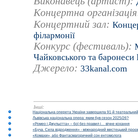
Виконавець (артист):
Концертна організаці
Концертний зал:
Концер
філармонії
Конкурс (фестиваль):
Чайковського та баронеси
Джерело:
33kanal.com
Інші:
Національна оперета України завершила 91-й театральний
Львівська національна опера: яким був сезон 2025/26?
«Ромео і Джульєтта» – бої без правил і… вічне кохання
«Буча. Сила відродження» - міжнародний мистецький проєк
«Комахи», або Фантасмагоричний сон ентомолога