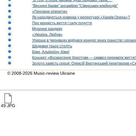
“В тобі, о пісне чарівна, душі людської таїна…”
“Весняні барви” ансамблю “Сіверських клейнодів”
«Перлини оперети»
Як народжується новинка у репертуарі «Харків Опера»?
Про крихкість життя і силу почуття
Музичне рандеву
«Україна. Любов»
Уперше в Чернівцях відбувся конкурс юних піаністів і орг
Шедеври трьох століть
Біжи, Альберіху, біжи!
Концерт «Воскресіння Христове — символ перемоги життя!
Золото замість серця: Олексій Вертинський перетворив «С
© 2008-2026 Music-review Ukraine
49.JPG