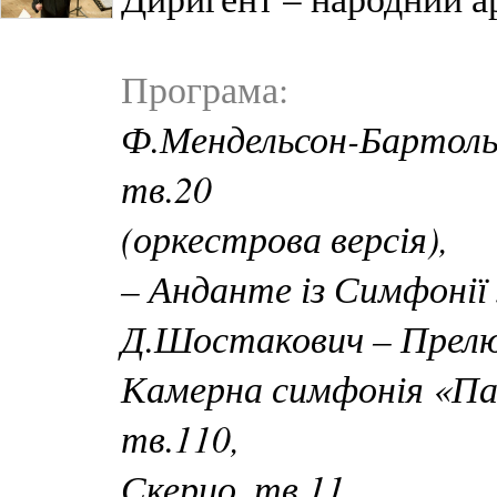
Програма:
Ф.Мендельсон-Бартоль
тв.20
(оркестрова версія),
– Анданте із Симфонії
Д.Шостакович – Прелюд
Камерна симфонія «Па
тв.110,
Скерцо, тв.11