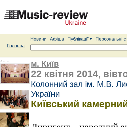
Новини
Афіша
Публікації
Персональні с
Головна
Анонс
м. Київ
22 квітня 2014, вівт
Колонний зал ім. М.В. Л
України
Київський камерний
Диригент – народний