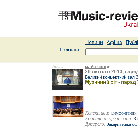
Новини
Афіша
Публі
Головна
Анонс
м. Ужгород
26 лютого 2014, серед
Великий концертний зал З
Музичний хіт - пар
Колективи:
Симфонічний о
Концертні організації:
За
Джерело:
Закарпатська об