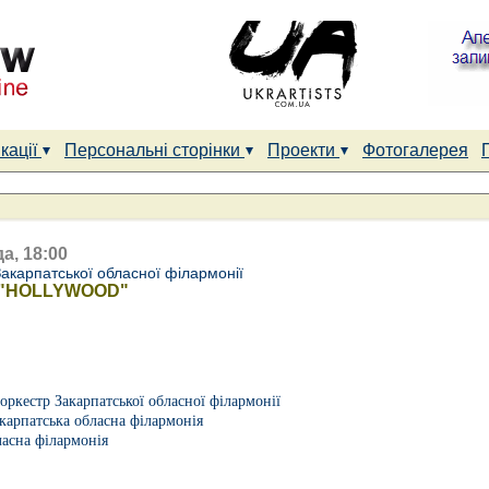
кації
Персональні сторінки
Проекти
Фотогалерея
а, 18:00
акарпатської обласної філармонії
ад "HOLLYWOOD"
ркестр Закарпатської обласної філармонії
карпатська обласна філармонія
ласна філармонія