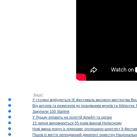
Інші:
У столиці відбудеться IX фестиваль високого мистецтва Bouq
Від акторів та режисерів до працівників музеїв та бібліоте
Закупили 100 Starlink
У Луцьку зіграють на золотій флейті та органі
15 липня виповнюється 55 років Іванові Небесному
Нові імена поруч із лідерами: оголошено шортліст 8 Фест
Пішов із життя легендарний диригент оркестру Національн