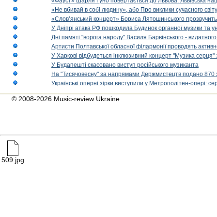
«Фауст» Шарля Гуно повертається до Львова: Львівська на
«Не вбивай в собі людину», або Про виклики сучасного світ
«Слов’янський концерт» Бориса Лятошинського прозвучить
У Дніпрі атака РФ пошкодила Будинок органної музики та у
Дні памяті "ворога народу" Василя Барвінського - видатного
Артисти Полтавської обласної філармонії проводять активно
У Харкові відбудеться інклюзивний концерт "Музика серця" 
У Будапешті скасовано виступ російського музиканта
На "Тисячовесну" за напрямами Держмистецтв подано 870 за
Українські оперні зірки виступили у Метрополітен-опері: с
© 2008-2026 Music-review Ukraine
509.jpg