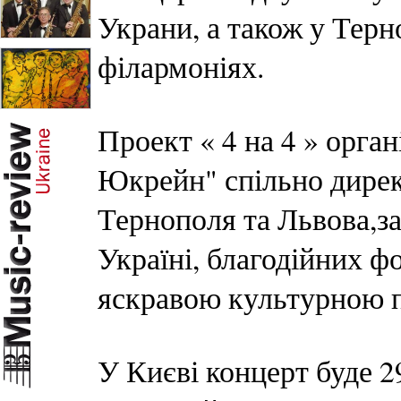
Украни, а також у Терн
філармоніях.
Проект « 4 на 4 » орг
Юкрейн" спільно дирек
Тернополя та Львова,з
Україні, благодійних фо
яскравою культурною по
У Києві концерт буде 29