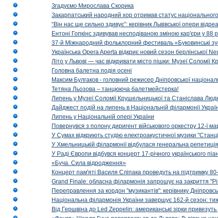
Згадуємо Мирослава Скорика
Закарпатський народний хор отримав статус національног
“Він нас ще сильно здивує”: керівник Львівської опери відр
Ентоні Гопкінс здивував несподіваною зміною кар'єри у 88 ро
37-й Міжнародний фольклорний фестиваль «Буковинські зус
Українська Opera Aperta відкриє новий сезон берлінської Ne
Літо у Львові — час відкривати місто пішки: Музеї Соломії
Головна балетна подія осені
Максим Булгаков - головний режисер Дніпровської націонал
Тетяна Льозова – танцююча балетмейстерка!
Липень у Музеї Соломії Крушельницької та Станіслава Людк
Дайджест подій на липень в Національній філармонії Украї
Липень у Національній опері України
Повернувся з полону диригент військового оркестру 12-ї ма
У Сумах відкриють студію електроакустичної музики "Станці
У Хмельницькій філармонії відбулася генеральна репетиці
У Раді Європи відбувся концерт 17-річного українського пі
«Буча. Сила відродження»
Концерт пам'яті Василя Сліпака проведуть на підтримку 80
Grand Finale: обласна філармонія запрошує на закриття "Р
Переправлення за кордон "музикантів": керівнику Дніпровсь
Національна філармонія України завершує 162-й сезон: ти
Від Гершвіна до Led Zeppelin: американські зірки привезуть