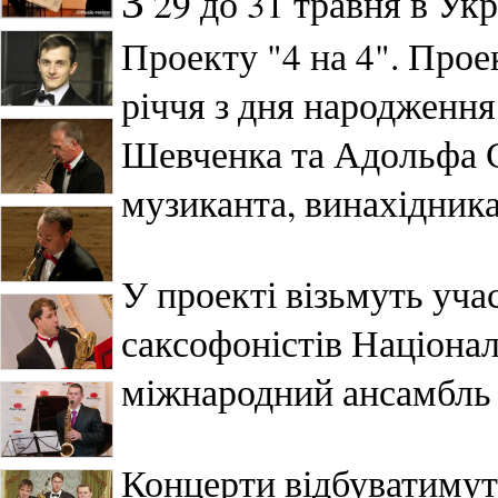
З
29 до 31 травня в Укр
Проекту "4 на 4". Прое
річчя з дня народженн
Шевченка та Адольфа С
музиканта, винахідника
У проекті візьмуть уча
саксофоністів Націонал
міжнародний ансамбль с
Концерти відбуватимут