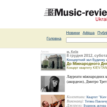
Новини
Афіша
Публі
Головна
Анонс
м. Київ
8 грудня 2012, субота
Концертний зал Будинку 
До Міжнародного Дня
Концерт квартету KIEV-T
Лауреати міжнародних к
(акордеон), Дмитро Трет
Колективи:
Квартет "Kiev
Виконавці:
Тетяна Павлич
Джерело:
Будинок актора