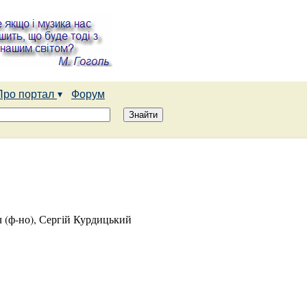
Про портал
Форум
 (ф-но), Сергій Курдицький