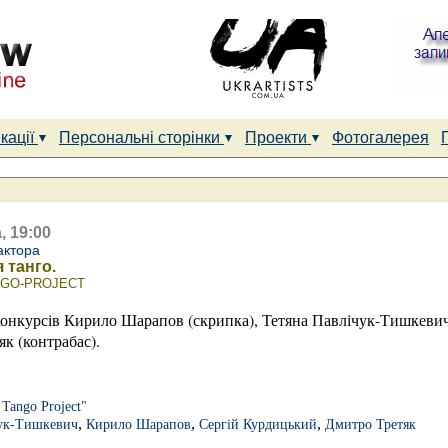
кації
Персональні сторінки
Проекти
Фотогалерея
, 19:00
актора
 танго.
ANGO-PROJECT
онкурсів Кирило Шарапов (скрипка), Тетяна Павлічук-Тишкевич
як (контрабас).
 Tango Project"
,
,
,
ук-Тишкевич
Кирило Шарапов
Сергій Курдицький
Дмитро Третяк