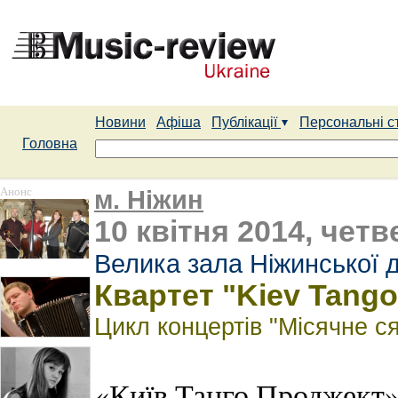
Новини
Афіша
Публікації
Персональні с
Головна
Анонс
м. Ніжин
10 квітня 2014, четв
Велика зала Ніжинської 
Квартет "Kiev Tango
Цикл концертів "Місячне с
«Київ Танго Проджект» 