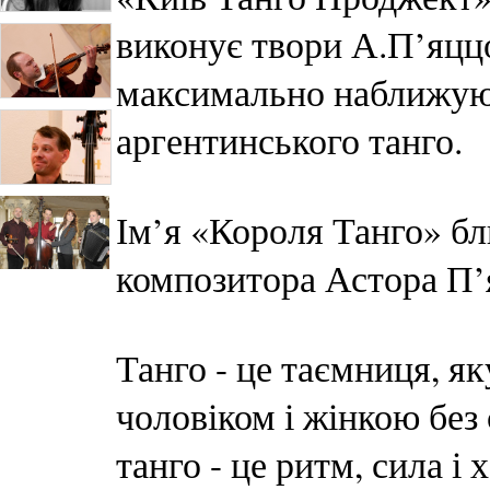
виконує твори А.П’яццо
максимально наближую
аргентинського танго.
Ім’я «Короля Танго» б
композитора Астора П’я
Танго - це таємниця, я
чоловіком і жінкою без 
танго - це ритм, сила і 