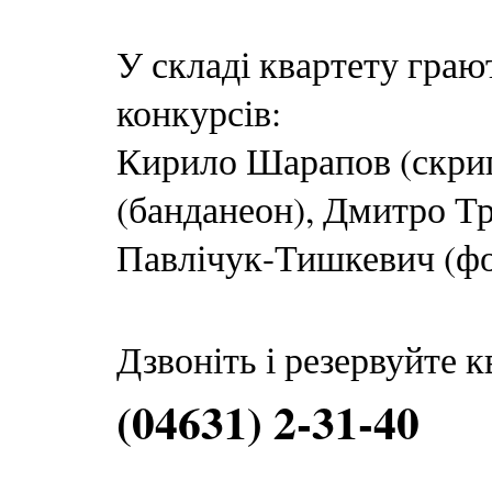
У складі квартету граю
конкурсів:
Кирило Шарапов (скрип
(банданеон), Дмитро Тр
Павлічук-Тишкевич (фо
Дзвоніть і резервуйте 
(04631) 2-31-40