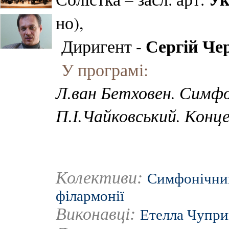
но),
Сергій Че
Диригент -
У програмі:
Л.ван Бетховен. Симф
П.І.Чайковський. Кон
Колективи:
Симфонічний
філармонії
Виконавці:
Етелла Чупри