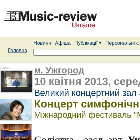
Новини
Афіша
Публікації
Персональні с
Головна
Анонс
м. Ужгород
10 квітня 2013, сере
Великий концертний зал 
Концерт симфонічно
Міжнародний фестиваль "М
Ук
Солістка – засл. арт.