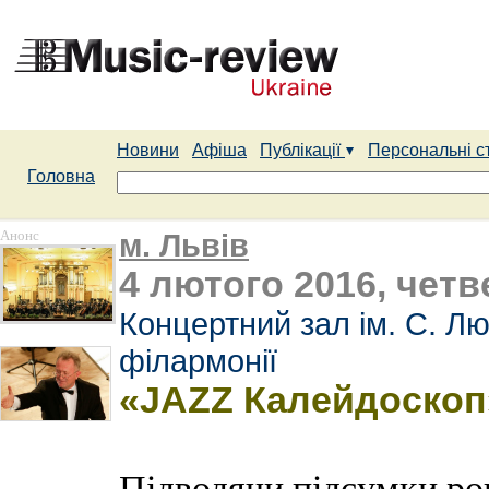
Новини
Афіша
Публікації
Персональні с
Головна
Анонс
м. Львів
4 лютого 2016, четв
Концертний зал ім. С. Лю
філармонії
«JAZZ Калейдоскоп
Підводячи підсумки ро