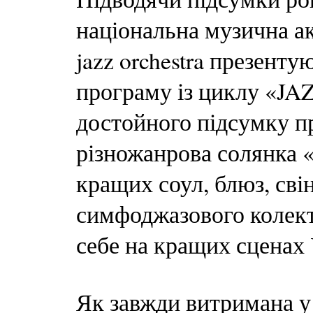
національна музична ак
jazz orchestra презент
програму із циклу «JA
достойного підсумку п
різножанрова солянка 
кращих соул, блюз, свін
симфоджазового колек
себе на кращих сценах 
Як завжди витримана у