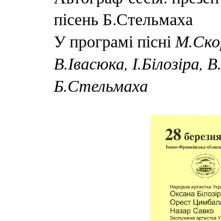
пісень Б.Стельмаха
М.Скор
У програмі пісні
В.Івасюка, І.Білозіра, 
Б.Стельмаха