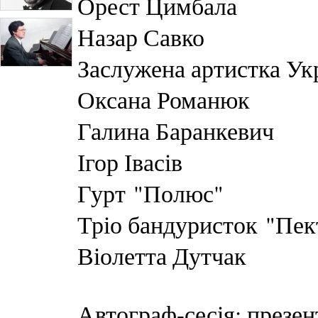
Орест Цимбала
Назар Савко
Заслужена артистка У
Оксана Романюк
Галина Баранкевич
Ігор Івасів
Гурт
"Полюс"
Тріо бандуристок
"Пек
Віолетта Дутчак
Автограф-сесія: презент