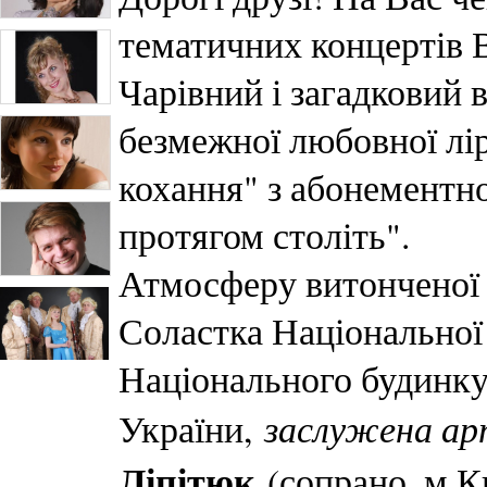
тематичних концертів В
Чарівний і загадковий 
безмежної любовної лір
кохання" з абонементно
протягом століть".
Атмосферу витонченої
Соластка Національної 
Національного будинку
заслужена ар
України,
Ліпітюк
(сопрано, м.К