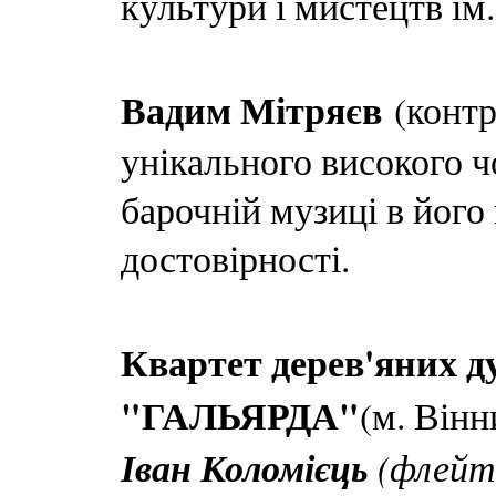
культури і мистецтв ім
Вадим Мітряєв
(контр-
унікального високого ч
барочній музиці в його
достовірності.
Квартет дерев'яних д
"ГАЛЬЯРДА"
(м. Вінн
Іван Коломієць
(флейт