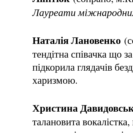
Лауреати міжнародних
Наталія Лановенко
(с
тендітна співачка що з
підкорила глядачів без
харизмою.
Христина Давидовсь
талановита вокалістка