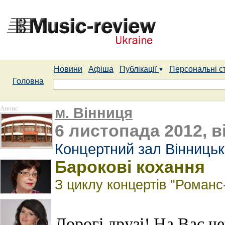
Новини
Афіша
Публікації
Персональні с
Головна
Анонс
м. Вінниця
6 листопада 2012, в
Концертний зал Вінницьк
Барокові кохання
З циклу концертів "Романс
Дорогі друзі! На Вас че