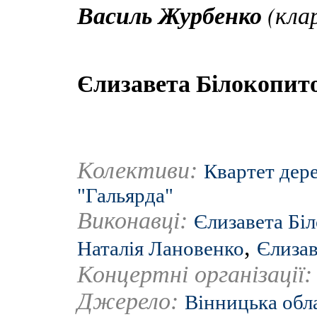
Василь Журбенко
(кла
Єлизавета Білокопит
Колективи:
Квартет дер
"Гальярда"
Виконавці:
Єлизавета Бі
,
Наталія Лановенко
Єлизав
Концертні організації
Джерело:
Вінницька обл