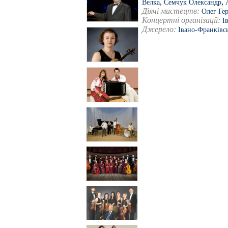
,
,
Велка
Семчук Олександр
Діячі мистецтв:
Олег Гер
Концертні організації:
І
Джерело:
Івано-Франківс