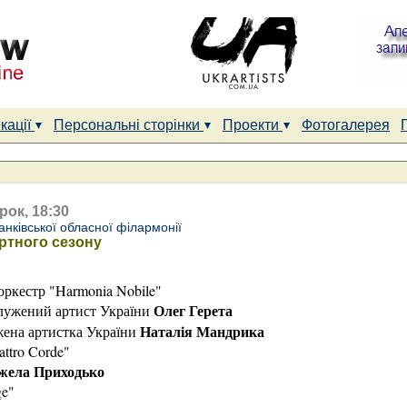
кації
Персональні сторінки
Проекти
Фотогалерея
рок, 18:30
нківської обласної філармонії
ертного сезону
ркестр "Harmonia Nobile"
Олег Герета
служений артист України
Наталія Мандрика
жена артистка України
ttro Corde"
жела Приходько
ge"