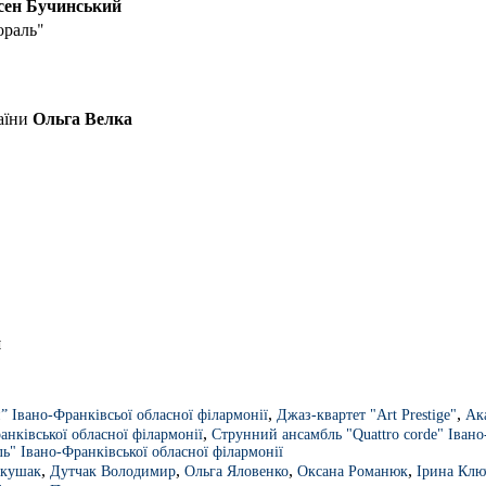
сен Бучинський
ораль"
Ольга Велка
аїни
й
,
,
” Івано-Франківсьої обласної філармонії
Джаз-квартет "Art Prestige"
Ак
,
анківської обласної філармонії
Струнний ансамбль "Quattro corde" Івано
ь" Івано-Франківської обласної філармонії
,
,
,
,
ркушак
Дутчак Володимир
Ольга Яловенко
Оксана Романюк
Ірина Клю