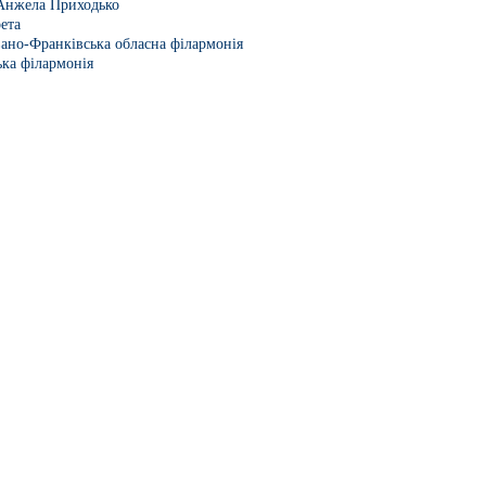
Анжела Приходько
ета
вано-Франківська обласна філармонія
ька філармонія