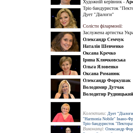
Ар
Художній керівник -
Тріо бандуристок "Пект
Дует "Діалоги"
Солісти філармонії:
Заслужена артистка Укр
Олександр Семчук
Наталія Шевченко
Оксана Кречко
Ірина Ключковська
Ольга Яловенко
Оксана Романюк
Олександр Форкушак
Володимир Дутчак
Володитир Рудницьки
Колективи:
Дует “Діалоги
"Harmonia Nobile" Івано-Фр
Тріо бандуристок "Пекторал
Виконавці:
Олександр Фо