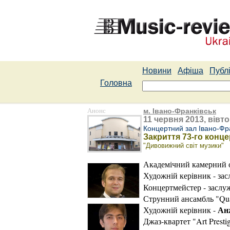
Новини
Афіша
Публі
Головна
Анонс
м. Івано-Франківськ
11 червня 2013, вівто
Концертний зал Івано-Фра
Закриття 73-го конц
"Дивовижний світ музики"
Академічний камерний о
Художній керівник - за
Концертмейстер - заслу
Струнний ансамбль "Qua
Ан
Художній керівник -
Джаз-квартет "Art Presti