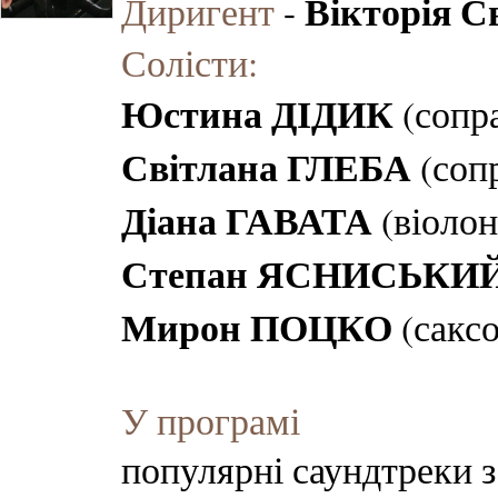
Вікторія 
Диригент
-
Солісти:
Юстина ДІДИК
(сопра
Світлана ГЛЕБА
(сопр
Діана ГАВАТА
(віолон
Степан ЯСНИСЬКИ
Мирон ПОЦКО
(саксо
У програмі
популярні саундтреки з