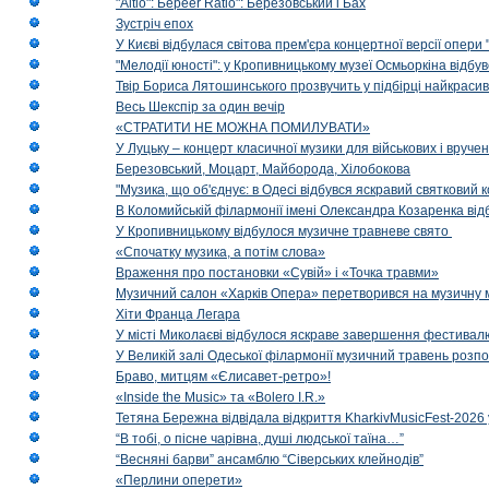
"Altio": Береer Ratio": Березовський і Бах
Зустріч епох
У Києві відбулася світова прем'єра концертної версії опери
"Мелодії юності": у Кропивницькому музеї Осмьоркіна відб
Твір Бориса Лятошинського прозвучить у підбірці найкраси
Весь Шекспір за один вечір
«СТРАТИТИ НЕ МОЖНА ПОМИЛУВАТИ»
У Луцьку – концерт класичної музики для військових і вруче
Березовський, Моцарт, Майборода, Хілобокова
"Музика, що об'єднує: в Одесі відбувся яскравий святковий
В Коломийській філармонії імені Олександра Козаренка відб
У Кропивницькому відбулося музичне травневе свято
«Спочатку музика, а потім слова»
Враження про постановки «Сувій» і «Точка травми»
Музичний салон «Харків Опера» перетворився на музичну мап
Хіти Франца Легара
У місті Миколаєві відбулося яскраве завершення фестивал
У Великій залі Одеської філармонії музичний травень розп
Браво, митцям «Єлисавет-ретро»!
«Inside the Music» та «Bolero I.R.»
Тетяна Бережна відвідала відкриття KharkivMusicFest-2026 
“В тобі, о пісне чарівна, душі людської таїна…”
“Весняні барви” ансамблю “Сіверських клейнодів”
«Перлини оперети»