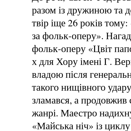
разом із дружиною та д
твір іще 26 років тому:
за фольк-оперу». Нагад
фольк-оперу «Цвіт папо
х для Хору імені Г. В
владою після генерально
такого нищівного удар
зламався, а продовжив
жанрі. Маестро надихну
«Майська ніч» із циклу