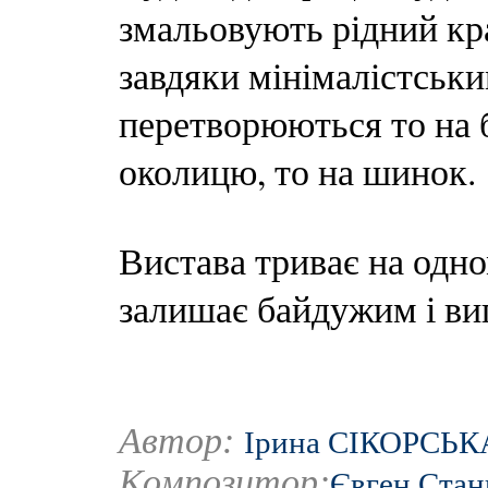
змальовують рідний кра
завдяки мінімалістськ
перетворюються то на б
околицю, то на шинок.
Вистава триває на одном
залишає байдужим і ви
Автор:
Ірина СІКОРСЬК
Композитор:
Євген Стан