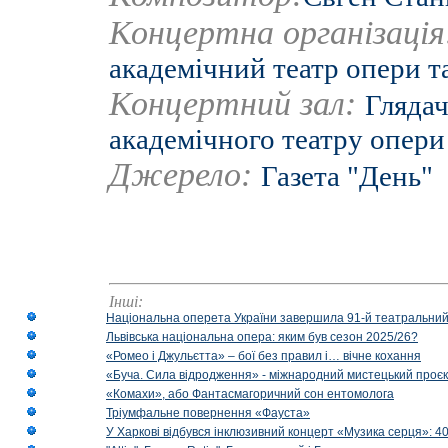
Концертна організаці
академічний театр опери та
Концертний зал:
Глядач
академічного театру опери 
Джерело:
Газета "День"
Інші:
Національна оперета України завершила 91-й театральний
Львівська національна опера: яким був сезон 2025/26?
«Ромео і Джульєтта» – бої без правил і… вічне кохання
«Буча. Сила відродження» - міжнародний мистецький проєк
«Комахи», або Фантасмагоричний сон ентомолога
Тріумфальне повернення «Фауста»
У Харкові відбувся інклюзивний концерт «Музика серця»: 400