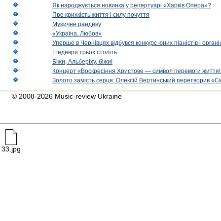
Як народжується новинка у репертуарі «Харків Опера»?
Про крихкість життя і силу почуття
Музичне рандеву
«Україна. Любов»
Уперше в Чернівцях відбувся конкурс юних піаністів і орг
Шедеври трьох століть
Біжи, Альберіху, біжи!
Концерт «Воскресіння Христове — символ перемоги життя!
Золото замість серця: Олексій Вертинський перетворив «С
© 2008-2026 Music-review Ukraine
33.jpg