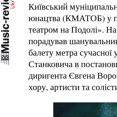
Київський муніципальни
юнацтва (КМАТОБ) у п
театром на Подолі». Н
порадував шанувальник
балету метра сучасної 
Станковича в постановц
диригента Євгена Воро
хору, артисти та соліст