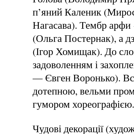
п’яний Каленик (Мирос
Нагасава). Тембр арфи
(Ольга Постернак), а 
(Ігор Хомищак). До сло
задоволенням і захопл
— Євген Воронько). Вс
дотепною, вельми про
гумором хореографією
Чудові декорації (худ