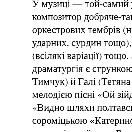
У музиці — той-самий 
композитор добряче-та
оркестрових тембрів (н
ударних, сурдин тощо),
(всілякі варіації) тощо
драматургія є стрункою
Тимчук) й Галі (Тетян
мелодією пісні «Ой зійд
«Видно шляхи полтавсь
сороміцькою «Катерино,