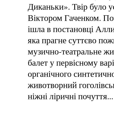
Диканьки». Твір було 
Віктором Гаченком. По
ішла в постановці Алли
яка прагне суттєво пож
музично-театральне жи
балет у первісному вар
органічного синтетично
животворний гоголівськ
ніжні ліричні почуття...