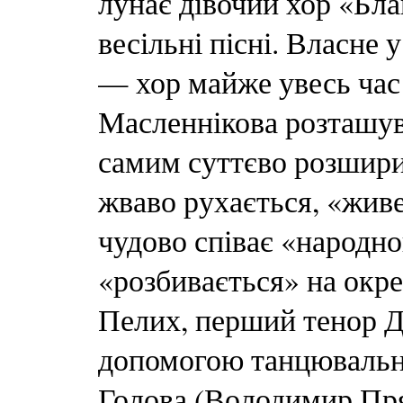
лунає дівочий хор «Бла
весільні пісні. Власне 
— хор майже увесь час
Масленнікова розташува
самим суттєво розшири
жваво рухається, «живе
чудово співає «народно
«розбивається» на окре
Пелих, перший тенор Д
допомогою танцювальн
Голова (Володимир Прян